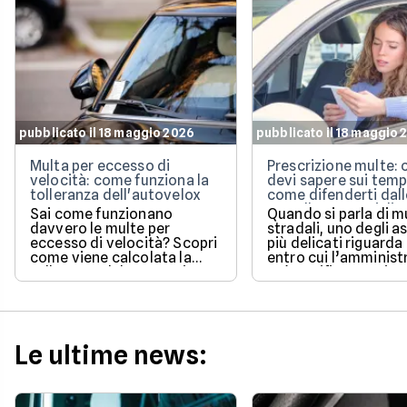
pubblicato il 18 maggio 2026
pubblicato il 18 maggio 
Multa per eccesso di
Prescrizione multe: 
velocità: come funziona la
devi sapere sui temp
tolleranza dell'autovelox
come difenderti dall
cartelle esattoriali
Sai come funzionano
Quando si parla di m
davvero le multe per
stradali, uno degli a
eccesso di velocità? Scopri
più delicati riguarda
come viene calcolata la
entro cui l’amminist
tolleranza del 5% prevista
può notificare o ris
dalla legge e quali sono le
un pagamento.
sanzioni aggiornate per il
2026 per evitare brutte
sorprese alla guida.
Le ultime news: