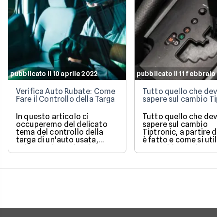
pubblicato il 10 aprile 2022
pubblicato il 11 febbrai
Verifica Auto Rubate: Come
Tutto quello che dev
Fare il Controllo della Targa
sapere sul cambio Ti
In questo articolo ci
Tutto quello che dev
occuperemo del delicato
sapere sul cambio
tema del controllo della
Tiptronic, a partire
targa di un'auto usata,
è fatto e come si util
un'operazione che si
Una guida pratica e
effettua quando si ha il
semplice di un sist
sospetto che la macchina
molto diffuso.
sia stata rubata. Ne
vedremo efficacia,
procedura e attendibilità.