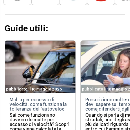
Guide utili:
pubblicato il 18 maggio 2026
pubblicato il 18 maggio 
Multa per eccesso di
Prescrizione multe: 
velocità: come funziona la
devi sapere sui temp
tolleranza dell'autovelox
come difenderti dall
cartelle esattoriali
Sai come funzionano
Quando si parla di m
davvero le multe per
stradali, uno degli a
eccesso di velocità? Scopri
più delicati riguarda
come viene calcolata la
entro cui l’amminist