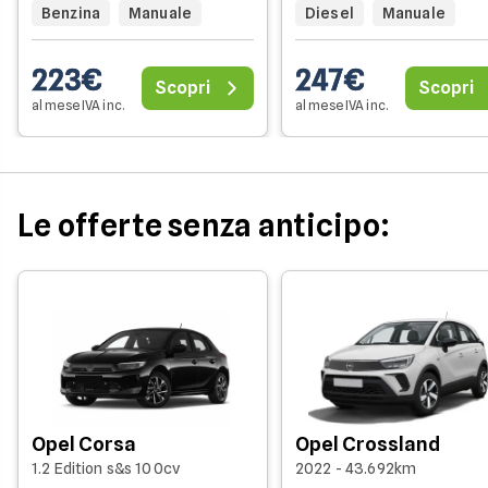
Benzina
Manuale
Diesel
Manuale
223€
247€
Scopri
Scopri
al mese IVA inc.
al mese IVA inc.
Le offerte senza anticipo:
Opel Corsa
Opel Crossland
1.2 Edition s&s 100cv
2022 - 43.692km