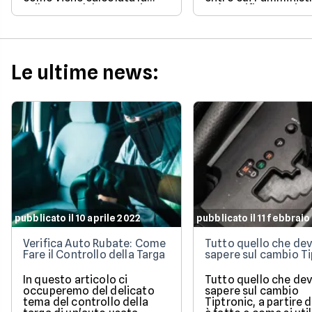
tolleranza del 5% prevista
può notificare o ris
dalla legge e quali sono le
un pagamento.
sanzioni aggiornate per il
2026 per evitare brutte
sorprese alla guida.
Le ultime news:
pubblicato il 10 aprile 2022
pubblicato il 11 febbrai
Verifica Auto Rubate: Come
Tutto quello che dev
Fare il Controllo della Targa
sapere sul cambio Ti
In questo articolo ci
Tutto quello che dev
occuperemo del delicato
sapere sul cambio
tema del controllo della
Tiptronic, a partire