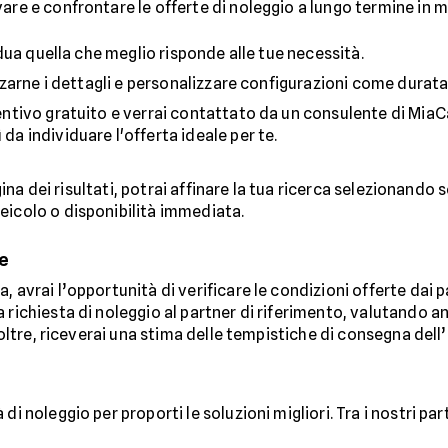
are e confrontare le offerte di noleggio a lungo termine in m
idua quella che meglio risponde alle tue necessità.
izzarne i dettagli e personalizzare configurazioni come durata
ntivo gratuito e verrai contattato da un consulente di MiaCar.
da individuare l'offerta ideale per te.
agina dei risultati, potrai affinare la tua ricerca selezionando s
eicolo o disponibilità immediata.
e
 avrai l’opportunità di verificare le condizioni offerte dai p
 richiesta di noleggio al partner di riferimento, valutando a
Inoltre, riceverai una stima delle tempistiche di consegna dell
di noleggio per proporti le soluzioni migliori. Tra i nostri par