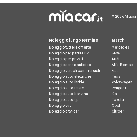
© 2026 Miacar.it
Noleggio lungo termine
Marchi
Noleggio tutte le offerte
Mercedes
Noleggio per partite IVA
BMW
Noleggio per privati
Audi
Noleggio senza anticipo
Alfa-Romeo
Noleggio veicoli commerciali
Fiat
Noleggio auto elettriche
Tesla
Noleggio auto ibride
Volkswagen
Noleggio auto usate
Peugeot
Noleggio auto benzina
Kia
Noleggio auto gpl
Toyota
Noleggio suv
Opel
Noleggio city-car
Citroen