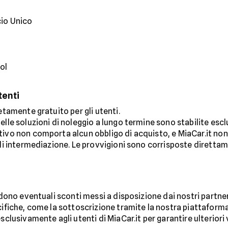
cio Unico
pol
tenti
etamente gratuito per gli utenti.
delle soluzioni di noleggio a lungo termine sono stabilite es
ivo non comporta alcun obbligo di acquisto, e MiaCar.it non 
 di intermediazione. Le provvigioni sono corrisposte direttam
ludono eventuali sconti messi a disposizione dai nostri partn
ecifiche, come la sottoscrizione tramite la nostra piattafor
sclusivamente agli utenti di MiaCar.it per garantire ulteriori