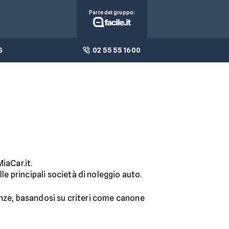
Parte del gruppo:
G
02 55 55 1600
iaCar.it.
le principali società di noleggio auto.
erenze, basandosi su criteri come canone