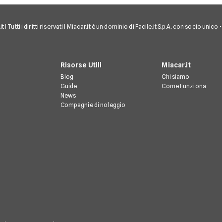
 | Tutti i diritti riservati | Miacar.it è un dominio di Facile.it S.p.A. con socio uni
Risorse Utili
Miacar.it
Blog
Chi siamo
Guide
Come Funziona
News
Compagnie di noleggio