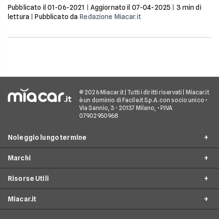
procedura e attendibilità.
Pubblicato il
01-06-2021
|
Aggiornato il
07-04-2025
|
3
min di
lettura
|
Pubblicato da
Redazione Miacar.it
© 2026 Miacar.it | Tutti i diritti riservati | Miacar.it
è un dominio di Facile.it S.p.A. con socio unico •
Via Sannio, 3 - 20137 Milano, • P.IVA
07902950968
Noleggio lungo termine
Marchi
Noleggio tutte le offerte
Risorse Utili
Noleggio per partite IVA
Mercedes
Noleggio per privati
Miacar.it
BMW
Blog
Noleggio senza anticipo
Audi