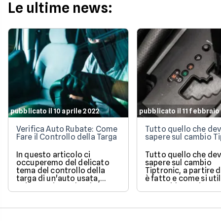
2026 per evitare brutte
Le ultime news:
sorprese alla guida.
pubblicato il 10 aprile 2022
pubblicato il 11 febbrai
Verifica Auto Rubate: Come
Tutto quello che dev
Fare il Controllo della Targa
sapere sul cambio Ti
In questo articolo ci
Tutto quello che dev
occuperemo del delicato
sapere sul cambio
tema del controllo della
Tiptronic, a partire
targa di un'auto usata,
è fatto e come si util
un'operazione che si
Una guida pratica e
effettua quando si ha il
semplice di un sist
sospetto che la macchina
molto diffuso.
sia stata rubata. Ne
vedremo efficacia,