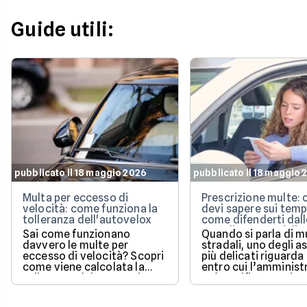
Guide utili:
pubblicato il 18 maggio 2026
pubblicato il 18 maggio 
Multa per eccesso di
Prescrizione multe: 
velocità: come funziona la
devi sapere sui temp
tolleranza dell'autovelox
come difenderti dall
cartelle esattoriali
Sai come funzionano
Quando si parla di m
davvero le multe per
stradali, uno degli a
eccesso di velocità? Scopri
più delicati riguarda
come viene calcolata la
entro cui l’amminist
tolleranza del 5% prevista
può notificare o ris
dalla legge e quali sono le
un pagamento.
sanzioni aggiornate per il