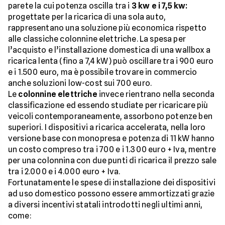
parete la cui potenza oscilla tra i
3 kw e i 7,5 kw:
progettate per la ricarica di una sola auto,
rappresentano una soluzione più economica rispetto
alle classiche colonnine elettriche. La spesa per
l’acquisto e l’installazione domestica di una wallbox a
ricarica lenta (fino a 7,4 kW) può oscillare tra i 900 euro
e i 1.500 euro, ma è possibile trovare in commercio
anche soluzioni low-cost sui 700 euro.
Le
colonnine elettriche
invece rientrano nella seconda
classificazione ed essendo studiate per ricaricare più
veicoli contemporaneamente, assorbono potenze ben
superiori. I dispositivi a ricarica accelerata, nella loro
versione base con monopresa e potenza di 11 kW hanno
un costo compreso tra i 700 e i 1.300 euro + Iva, mentre
per una colonnina con due punti di ricarica il prezzo sale
tra i 2.000 e i 4.000 euro + Iva.
Fortunatamente le spese di installazione dei dispositivi
ad uso domestico possono essere ammortizzati grazie
a diversi incentivi statali introdotti negli ultimi anni,
come: