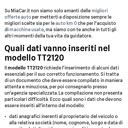
Su MiaCar.it non siamo solo amanti delle
migliori
offerte auto
per metterti a disposizione sempre le
migliori scelte sia per le
auto km 0
che per l'acquisto
di
macchine usate
, ma siamo con te anche in tutti gli
altri momenti della tua vita da guidatore.
Quali dati vanno inseriti nel
modello TT2120
Il
modello TT2120
richiede l'inserimento di alcuni dati
essenziali per il suo corretto funzionamento. Si tratta
di un documento che deve essere compilato in maniera
attenta e minuziosa, per poi consegnarlo presso
un'agenzia specializzata. La compilazione non presenta
particolari difficoltà. Ecco quali sono i dati che devono
essere inseriti all'interno del modello:
dati anagrafici inerenti al proprietario del veicolo o
alla relativa società (nome, cognome, luogo e data di