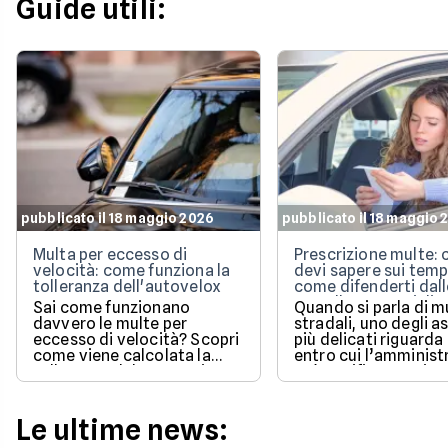
Guide utili:
pubblicato il 18 maggio 2026
pubblicato il 18 maggio 
Multa per eccesso di
Prescrizione multe: 
velocità: come funziona la
devi sapere sui temp
tolleranza dell'autovelox
come difenderti dall
cartelle esattoriali
Sai come funzionano
Quando si parla di m
davvero le multe per
stradali, uno degli a
eccesso di velocità? Scopri
più delicati riguarda
come viene calcolata la
entro cui l’amminist
tolleranza del 5% prevista
può notificare o ris
dalla legge e quali sono le
un pagamento.
sanzioni aggiornate per il
2026 per evitare brutte
Le ultime news:
sorprese alla guida.