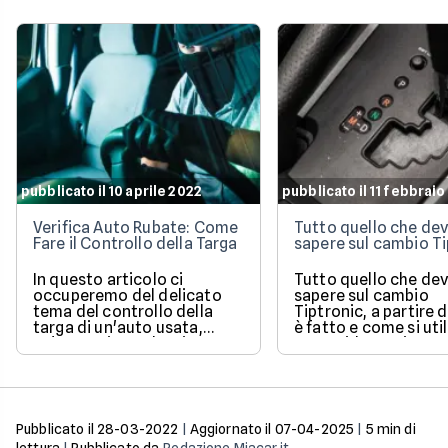
pubblicato il 10 aprile 2022
pubblicato il 11 febbrai
Verifica Auto Rubate: Come
Tutto quello che dev
Fare il Controllo della Targa
sapere sul cambio Ti
In questo articolo ci
Tutto quello che dev
occuperemo del delicato
sapere sul cambio
tema del controllo della
Tiptronic, a partire
targa di un'auto usata,
è fatto e come si util
un'operazione che si
Una guida pratica e
effettua quando si ha il
semplice di un sist
sospetto che la macchina
molto diffuso.
sia stata rubata. Ne
vedremo efficacia,
procedura e attendibilità.
Pubblicato il
28-03-2022
|
Aggiornato il
07-04-2025
|
5
min di