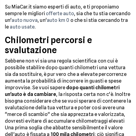
Su MiaCar.it siamo esperti di auto, e ti proponiamo
sempre le migliori
offerte auto
, sia che tu stia cercando
un'
auto nuova
, un'
auto km 0
o che si stia cercando tra
le
auto usate
.
Chilometri percorsi e
svalutazione
Sebbene non vi sia una regola scientifica con cui è
possibile stabilire dopo quanti chilometri una vettura
sia da sostituire, è pur vero che a elevate percorrenze
aumenta la probabilità di incorrere in guasti e spese
improvvise. Se vuoi sapere
dopo quanti chilometri
un'auto è da cambiare
, la risposta certa non c'è. Inoltre
bisogna considerare che se vuoi sperare di contenere la
svalutazione della tua vettura e poter così avere una
"merce di scambio" che sia apprezzata e valorizzata,
dovresti evitare di accumulare chilometraggi elevati
Una prima soglia che abbatte sensibilmente il valore
dell'auto è fissata a
100 mila chilometri
: ciò significa