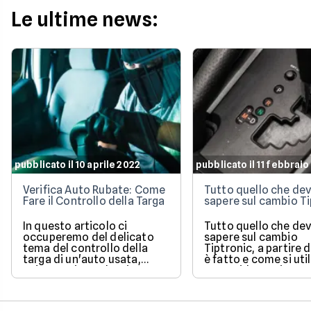
sanzioni aggiornate per il
2026 per evitare brutte
Le ultime news:
sorprese alla guida.
pubblicato il 10 aprile 2022
pubblicato il 11 febbrai
Verifica Auto Rubate: Come
Tutto quello che dev
Fare il Controllo della Targa
sapere sul cambio Ti
In questo articolo ci
Tutto quello che dev
occuperemo del delicato
sapere sul cambio
tema del controllo della
Tiptronic, a partire
targa di un'auto usata,
è fatto e come si util
un'operazione che si
Una guida pratica e
effettua quando si ha il
semplice di un sist
sospetto che la macchina
molto diffuso.
sia stata rubata. Ne