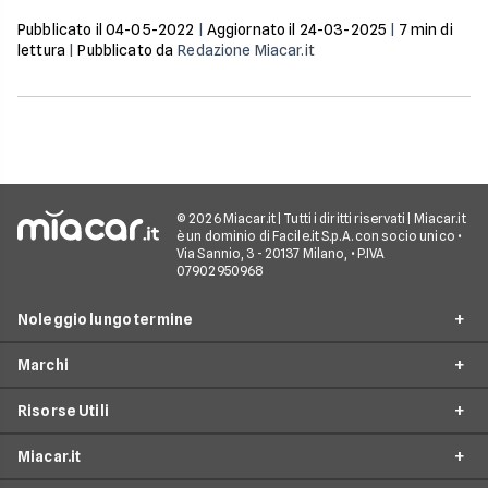
vedremo efficacia,
procedura e attendibilità.
Pubblicato il
04-05-2022
|
Aggiornato il
24-03-2025
|
7
min di
lettura
|
Pubblicato da
Redazione Miacar.it
© 2026 Miacar.it | Tutti i diritti riservati | Miacar.it
è un dominio di Facile.it S.p.A. con socio unico •
Via Sannio, 3 - 20137 Milano, • P.IVA
07902950968
Noleggio lungo termine
Marchi
Noleggio tutte le offerte
Risorse Utili
Noleggio per partite IVA
Mercedes
Noleggio per privati
Miacar.it
BMW
Blog
Noleggio senza anticipo