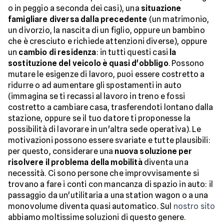
o in peggio a seconda dei casi), una
situazione
famigliare diversa dalla precedente
(un matrimonio,
un divorzio, la nascita di un figlio, oppure un bambino
che è cresciuto e richiede attenzioni diverse), oppure
un
cambio di residenza
: in tutti questi casi
la
sostituzione del veicolo è quasi d'obbligo
. Possono
mutare le esigenze di lavoro, puoi essere costretto a
ridurre o ad aumentare gli spostamenti in auto
(immagina se ti recassi al lavoro in treno e fossi
costretto a cambiare casa, trasferendoti lontano dalla
stazione, oppure se il tuo datore ti proponesse la
possibilità di lavorare in un'altra sede operativa). Le
motivazioni possono essere svariate e tutte plausibili:
per questo, considerare una
nuova soluzione per
risolvere il problema della mobilità
diventa una
necessità. Ci sono persone che improvvisamente si
trovano a fare i conti con mancanza di spazio in auto: il
passaggio da un'utilitaria a una station wagon o a una
monovolume diventa quasi automatico. Sul
nostro sito
abbiamo moltissime soluzioni di questo genere.