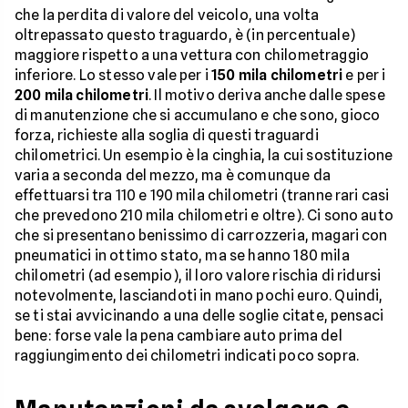
che la perdita di valore del veicolo, una volta
oltrepassato questo traguardo, è (in percentuale)
maggiore rispetto a una vettura con chilometraggio
inferiore. Lo stesso vale per i
150 mila chilometri
e per i
200 mila chilometri
. Il motivo deriva anche dalle spese
di manutenzione che si accumulano e che sono, gioco
forza, richieste alla soglia di questi traguardi
chilometrici. Un esempio è la cinghia, la cui sostituzione
varia a seconda del mezzo, ma è comunque da
effettuarsi tra 110 e 190 mila chilometri (tranne rari casi
che prevedono 210 mila chilometri e oltre). Ci sono auto
che si presentano benissimo di carrozzeria, magari con
pneumatici in ottimo stato, ma se hanno 180 mila
chilometri (ad esempio), il loro valore rischia di ridursi
notevolmente, lasciandoti in mano pochi euro. Quindi,
se ti stai avvicinando a una delle soglie citate, pensaci
bene: forse vale la pena cambiare auto prima del
raggiungimento dei chilometri indicati poco sopra.