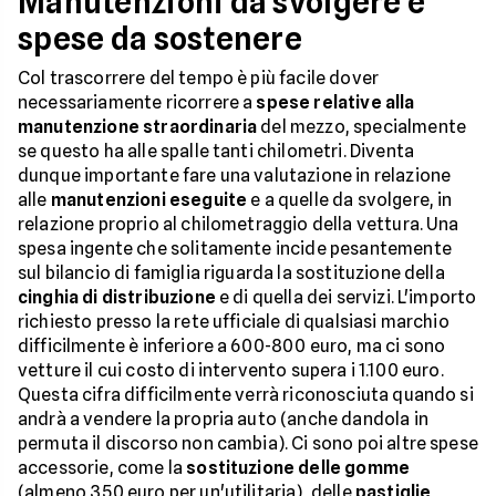
Manutenzioni da svolgere e
spese da sostenere
Col trascorrere del tempo è più facile dover
necessariamente ricorrere a
spese relative alla
manutenzione straordinaria
del mezzo, specialmente
se questo ha alle spalle tanti chilometri. Diventa
dunque importante fare una valutazione in relazione
alle
manutenzioni eseguite
e a quelle da svolgere, in
relazione proprio al chilometraggio della vettura. Una
spesa ingente che solitamente incide pesantemente
sul bilancio di famiglia riguarda la sostituzione della
cinghia di distribuzione
e di quella dei servizi. L'importo
richiesto presso la rete ufficiale di qualsiasi marchio
difficilmente è inferiore a 600-800 euro, ma ci sono
vetture il cui costo di intervento supera i 1.100 euro.
Questa cifra difficilmente verrà riconosciuta quando si
andrà a vendere la propria auto (anche dandola in
permuta il discorso non cambia). Ci sono poi altre spese
accessorie, come la
sostituzione delle gomme
(almeno 350 euro per un'utilitaria), delle
pastiglie