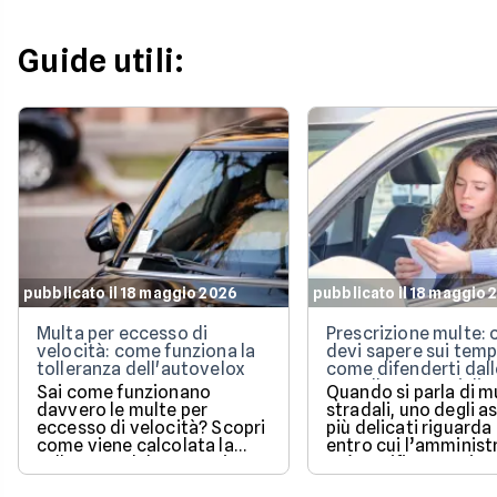
Guide utili:
pubblicato il 18 maggio 2026
pubblicato il 18 maggio 
Multa per eccesso di
Prescrizione multe: 
velocità: come funziona la
devi sapere sui temp
tolleranza dell'autovelox
come difenderti dall
cartelle esattoriali
Sai come funzionano
Quando si parla di m
davvero le multe per
stradali, uno degli a
eccesso di velocità? Scopri
più delicati riguarda
come viene calcolata la
entro cui l’amminist
tolleranza del 5% prevista
può notificare o ris
dalla legge e quali sono le
un pagamento.