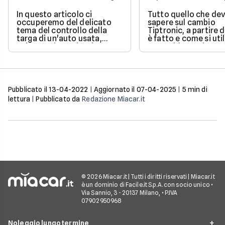
In questo articolo ci
Tutto quello che dev
occuperemo del delicato
sapere sul cambio
tema del controllo della
Tiptronic, a partire
targa di un'auto usata,
è fatto e come si util
un'operazione che si
Una guida pratica e
effettua quando si ha il
semplice di un sist
sospetto che la macchina
molto diffuso.
sia stata rubata. Ne
vedremo efficacia,
procedura e attendibilità.
Pubblicato il
13-04-2022
|
Aggiornato il
07-04-2025
|
5
min di
lettura
|
Pubblicato da
Redazione Miacar.it
© 2026 Miacar.it | Tutti i diritti riservati | Miacar.it
è un dominio di Facile.it S.p.A. con socio unico •
Via Sannio, 3 - 20137 Milano, • P.IVA
07902950968
Noleggio lungo termine