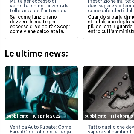
Multa per eccesso di
Prescrizione multe: 
velocità: come funziona la
devi sapere sui temp
tolleranza dell'autovelox
come difenderti dall
cartelle esattoriali
Sai come funzionano
Quando si parla di m
davvero le multe per
stradali, uno degli a
eccesso di velocità? Scopri
più delicati riguarda
come viene calcolata la
entro cui l’amminist
tolleranza del 5% prevista
può notificare o ris
dalla legge e quali sono le
un pagamento.
sanzioni aggiornate per il
2026 per evitare brutte
Le ultime news:
sorprese alla guida.
pubblicato il 10 aprile 2022
pubblicato il 11 febbrai
Verifica Auto Rubate: Come
Tutto quello che dev
Fare il Controllo della Targa
sapere sul cambio Ti