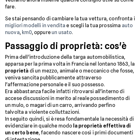
fare.
Se stai pensando di cambiare la tua vettura, confronta i
migliori modelli in vendita
e scegli la tua prossima
auto
nuova
,
km0
, oppure
un usato
.
Passaggio di proprietà: cos'è
Prima dell'introduzione della targa automobilistica,
apparsa per la prima volta in Francia nel lontano 1863, la
proprietà
di un mezzo, animale o meccanico che fosse,
veniva sancita pubblicamente attraverso
l'affermazione personale e il suo possesso.
Era abbastanza facile infatti ritrovarsi all'interno di
accese discussioni in merito al reale possedimento di
un mulo, o magari di un carro, arrivando perfino
talvolta a violente colluttazioni.
In seguito quindi, si è resa fondamentale la necessità di
evidenziare in qualche modo
la proprietà effettiva di
un certo bene
, facendo nascere così i primi documenti
di intestazione.