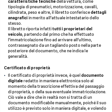
caratteristiche tecniche
della vettura, come
tipologia di pneumatici, motorizzazione, cavalli,
cilindrata, peso e altre, il libretto conferisce
dettagli
anagrafici
in merito all'attuale intestatario dello
stesso.
Il libretto riporta infatti
tutti i proprietari del
veicolo
, partendo dal primo che ha effettuato
l'immatricolazione fino ad arrivare all'ultimo,
contrassegnato da un tagliando posto nella parte
posteriore del documento, che ne indica le
generalità.
Certificato di proprietà
Il certificato di proprietà invece, è quel
documento
digitale
redatto in maniera elettronica solo al
momento della trascrizione effettiva del passaggio
di proprietà, o della sua eventuale immatricolazione.
Ciò vale a dire che in realtà non si tratta di un
documento modificabile manualmente, poiché il suo
utilizzo è previsto solo in maniera digitale, e volendo