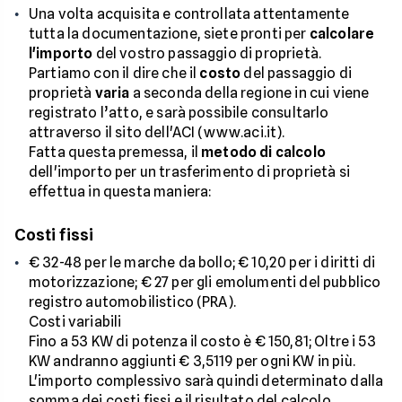
Una volta acquisita e controllata attentamente
tutta la documentazione, siete pronti per
calcolare
l'importo
del vostro passaggio di proprietà.
Partiamo con il dire che il
costo
del passaggio di
proprietà
varia
a seconda della regione in cui viene
registrato l’atto, e sarà possibile consultarlo
attraverso il sito dell'ACI (www.aci.it).
Fatta questa premessa, il
metodo di calcolo
dell'importo per un trasferimento di proprietà si
effettua in questa maniera:
Costi fissi
€ 32-48 per le marche da bollo; € 10,20 per i diritti di
motorizzazione; € 27 per gli emolumenti del pubblico
registro automobilistico (PRA).
Costi variabili
Fino a 53 KW di potenza il costo è € 150,81; Oltre i 53
KW andranno aggiunti € 3,5119 per ogni KW in più.
L'importo complessivo sarà quindi determinato dalla
somma dei costi fissi e il risultato del calcolo