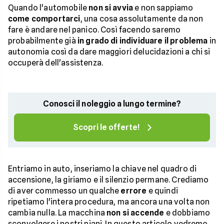
Quando l'automobile
non si avvia
e non sappiamo
come comportarci
, una cosa assolutamente da non
fare è andare nel panico. Così facendo saremo
probabilmente già
in grado di individuare il problema
in
autonomia così da dare maggiori delucidazioni a chi si
occuperà dell'assistenza.
Conosci il noleggio a lungo termine?
Scopri le offerte!
Entriamo in auto, inseriamo la chiave nel quadro di
accensione, la giriamo e il silenzio permane. Crediamo
di aver commesso un qualche
errore
e quindi
ripetiamo l'intera procedura, ma ancora una volta non
cambia nulla. La macchina
non si accende
e dobbiamo
sconvolgere i nostri piani. In questo articolo vedremo