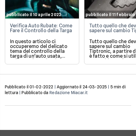
pubblicato il 10 aprile 2022
pubblicato il 11 febbrai
Verifica Auto Rubate: Come
Tutto quello che dev
Fare il Controllo della Targa
sapere sul cambio Ti
In questo articolo ci
Tutto quello che dev
occuperemo del delicato
sapere sul cambio
tema del controllo della
Tiptronic, a partire
targa di un'auto usata,
è fatto e come si util
un'operazione che si
Una guida pratica e
effettua quando si ha il
semplice di un sist
sospetto che la macchina
molto diffuso.
sia stata rubata. Ne
vedremo efficacia,
procedura e attendibilità.
Pubblicato il
01-02-2022
|
Aggiornato il
24-03-2025
|
5
min di
lettura
|
Pubblicato da
Redazione Miacar.it