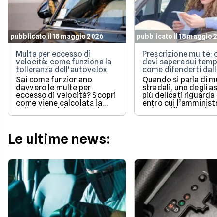
pubblicato il 18 maggio 2026
pubblicato il 18 maggio 
Multa per eccesso di
Prescrizione multe: 
velocità: come funziona la
devi sapere sui temp
tolleranza dell'autovelox
come difenderti dall
cartelle esattoriali
Sai come funzionano
Quando si parla di m
davvero le multe per
stradali, uno degli a
eccesso di velocità? Scopri
più delicati riguarda
come viene calcolata la
entro cui l’amminist
tolleranza del 5% prevista
può notificare o ris
dalla legge e quali sono le
un pagamento.
sanzioni aggiornate per il
2026 per evitare brutte
Le ultime news:
sorprese alla guida.