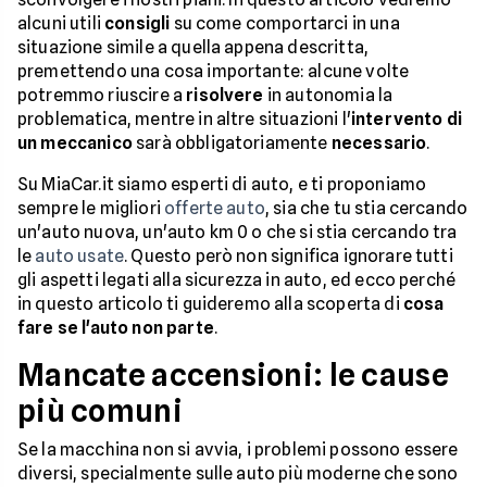
alcuni utili
consigli
su come comportarci in una
situazione simile a quella appena descritta,
premettendo una cosa importante: alcune volte
potremmo riuscire a
risolvere
in autonomia la
problematica, mentre in altre situazioni l'
intervento di
un meccanico
sarà obbligatoriamente
necessario
.
Su MiaCar.it siamo esperti di auto, e ti proponiamo
sempre le migliori
offerte auto
, sia che tu stia cercando
un'auto nuova, un'auto km 0 o che si stia cercando tra
le
auto usate
. Questo però non significa ignorare tutti
gli aspetti legati alla sicurezza in auto, ed ecco perché
in questo articolo ti guideremo alla scoperta di
cosa
fare se l'auto non parte
.
Mancate accensioni: le cause
più comuni
Se la macchina non si avvia, i problemi possono essere
diversi, specialmente sulle auto più moderne che sono