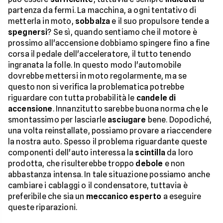
partenza da fermi. La macchina, a ogni tentativo di
metterla in moto,
sobbalza
e il suo propulsore tende a
spegnersi
? Se sì, quando sentiamo che il motore è
prossimo all'accensione dobbiamo spingere fino a fine
corsa il pedale dell'acceleratore, il tutto tenendo
ingranata la folle. In questo modo l'automobile
dovrebbe mettersi in moto regolarmente, ma se
questo non si verifica la problematica potrebbe
riguardare con tutta probabilità le
candele di
accensione
. Innanzitutto sarebbe buona norma che le
smontassimo per lasciarle
asciugare
bene. Dopodiché,
una volta reinstallate, possiamo provare a riaccendere
la nostra auto. Spesso il problema riguardante queste
componenti dell'auto interessa la
scintilla
da loro
prodotta, che risulterebbe troppo
debole
e non
abbastanza intensa. In tale situazione possiamo anche
cambiare i cablaggi o il condensatore, tuttavia è
preferibile che sia un
meccanico esperto
a eseguire
queste riparazioni.