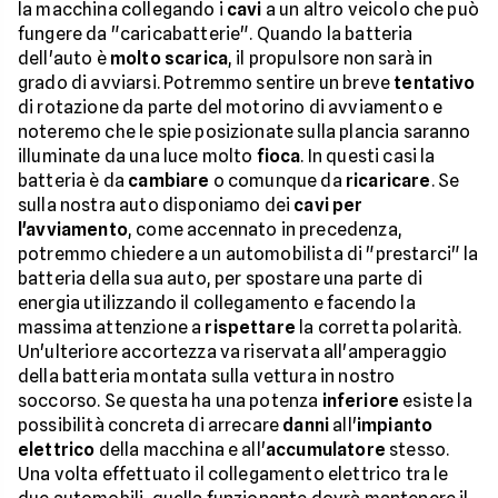
la macchina collegando i
cavi
a un altro veicolo che può
fungere da "caricabatterie". Quando la batteria
dell'auto è
molto scarica
, il propulsore non sarà in
grado di avviarsi. Potremmo sentire un breve
tentativo
di rotazione da parte del motorino di avviamento e
noteremo che le spie posizionate sulla plancia saranno
illuminate da una luce molto
fioca
. In questi casi la
batteria è da
cambiare
o comunque da
ricaricare
. Se
sulla nostra auto disponiamo dei
cavi per
l'avviamento
, come accennato in precedenza,
potremmo chiedere a un automobilista di "prestarci" la
batteria della sua auto, per spostare una parte di
energia utilizzando il collegamento e facendo la
massima attenzione a
rispettare
la corretta polarità.
Un'ulteriore accortezza va riservata all'amperaggio
della batteria montata sulla vettura in nostro
soccorso. Se questa ha una potenza
inferiore
esiste la
possibilità concreta di arrecare
danni
all'
impianto
elettrico
della macchina e all'
accumulatore
stesso.
Una volta effettuato il collegamento elettrico tra le