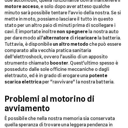
due automobili, quella funzionante dovrà mantenere il
motore acceso
, e solo dopo aver atteso qualche
minuto sarà possibile tentare l'avvio della nostra. Se si
mette in moto, possiamo lasciare il tutto in questo
stato per un altro paio di minuti prima di scollegare i
cavi. È importate inoltre
non spegnere
la nostra auto
per dare modo all'
alternatore
di
ricaricare
la batteria.
Tuttavia, è disponibile
un altro metodo
che può essere
comparato alla vecchia pratica sanitaria
dell'elettroshock, ovvero l'ausilio di un apposito
strumento chiamato
booster
. Quest'ultimo spesso è
posseduto dalle sole officine meccaniche o dagli
elettrauto, ed è in grado di erogare una
potente
scarica elettrica
per "ravvivare" la nostra batteria.
Problemi al motorino di
avviamento
È possibile che nella nostra memoria sia conservata
quella speranza di trovare una leggera pendenza in