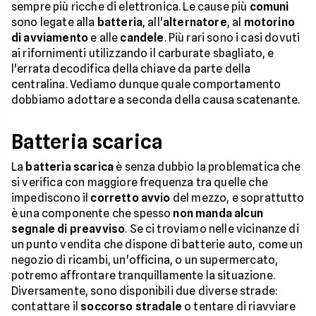
sempre più ricche di elettronica. Le cause più
comuni
sono legate alla
batteria
, all'
alternatore
, al
motorino
di avviamento
e alle
candele
. Più rari sono i casi dovuti
ai rifornimenti utilizzando il carburate sbagliato, e
l'errata decodifica della chiave da parte della
centralina. Vediamo dunque quale comportamento
dobbiamo adottare a seconda della causa scatenante.
Batteria scarica
La
batteria scarica
è senza dubbio la problematica che
si verifica con maggiore frequenza tra quelle che
impediscono il
corretto avvio
del mezzo, e soprattutto
è una componente che spesso
non manda alcun
segnale di preavviso
. Se ci troviamo nelle vicinanze di
un punto vendita che dispone di batterie auto, come un
negozio di ricambi, un'officina, o un supermercato,
potremo affrontare tranquillamente la situazione.
Diversamente, sono disponibili due diverse strade:
contattare il
soccorso stradale
o tentare di riavviare