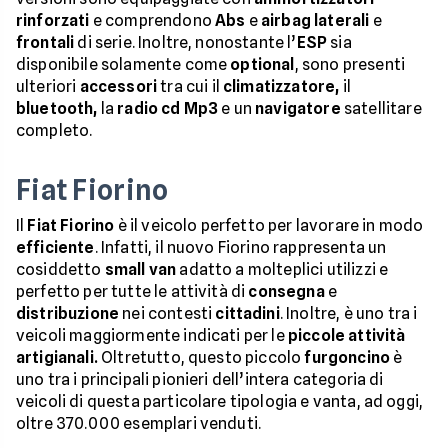
rinforzati
e comprendono
Abs
e
airbag
laterali
e
frontali
di serie. Inoltre, nonostante l’
ESP
sia
disponibile solamente come
optional
, sono presenti
ulteriori
accessori
tra cui il
climatizzatore,
il
bluetooth,
la
radio cd Mp3
e un
navigatore
satellitare
completo.
Fiat Fiorino
Il
Fiat Fiorino
è il veicolo perfetto per lavorare in modo
efficiente
. Infatti, il nuovo Fiorino rappresenta un
cosiddetto
small van
adatto a molteplici utilizzi e
perfetto per tutte le attività di
consegna
e
distribuzione
nei contesti
cittadini
. Inoltre, è uno tra i
veicoli maggiormente indicati per le
piccole
attività
artigianali.
Oltretutto, questo piccolo
furgoncino
è
uno tra i principali pionieri dell’intera categoria di
veicoli di questa particolare tipologia e vanta, ad oggi,
oltre 370.000 esemplari venduti.