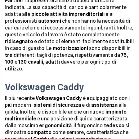
Partner
rappresenterà senza dubbio una scelta
indicata. La sua capacità di carico è particolarmente
adatta alle
piccole
attività
imprenditoriali
e ai
professionisti
autonomi
che non hanno la necessità di
caricare elementi eccessivamente ingombranti. Inoltre,
questo veicolo da lavoro è stato completamente
ridisegnato
e dotato di elementi facilmente sostituibili
in caso di guasto. Le
motorizzazioni
sono disponibili in
tre
differenti tagli di potenza, rispettivamente da
75
,
100
e
130 cavalli
, adatti davvero per ogni tipo di
utilizzo.
Volkswagen Caddy
Il più recente
Volkswagen Caddy
è equipaggiato con i
più moderni
sistemi
di
sicurezza
e di
assistenza
alla
guida. Inoltre, è disponibile anche un nuovo
impianto
multimediale
e una posizione di guida caratterizzata
dalla massima
ergonomicità
. Il furgoncino
tedesco
si
dimostra
compatto
come sempre, caratteristica che