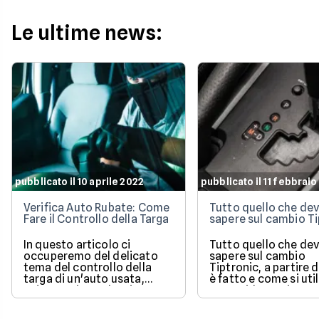
dalla legge e quali sono le
un pagamento.
sanzioni aggiornate per il
2026 per evitare brutte
Le ultime news:
sorprese alla guida.
pubblicato il 10 aprile 2022
pubblicato il 11 febbrai
Verifica Auto Rubate: Come
Tutto quello che dev
Fare il Controllo della Targa
sapere sul cambio Ti
In questo articolo ci
Tutto quello che dev
occuperemo del delicato
sapere sul cambio
tema del controllo della
Tiptronic, a partire
targa di un'auto usata,
è fatto e come si util
un'operazione che si
Una guida pratica e
effettua quando si ha il
semplice di un sist
sospetto che la macchina
molto diffuso.