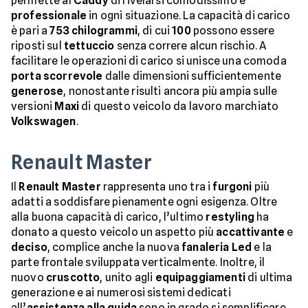
permette al
Caddy
di rivelarsi comodissimo e
professionale
in ogni situazione. La capacità di carico
è pari a
753
chilogrammi
, di cui
100
possono essere
riposti sul
tettuccio
senza correre alcun rischio. A
facilitare le operazioni di carico si unisce una comoda
porta
scorrevole
dalle dimensioni sufficientemente
generose
, nonostante risulti ancora più ampia sulle
versioni
Maxi
di questo veicolo da lavoro marchiato
Volkswagen
.
Renault Master
Il
Renault Master
rappresenta uno tra i
furgoni
più
adatti a soddisfare pienamente ogni esigenza. Oltre
alla buona capacità di carico, l’ultimo
restyling
ha
donato a questo veicolo un aspetto più
accattivante
e
deciso
, complice anche la nuova
fanaleria
Led
e la
parte frontale sviluppata verticalmente. Inoltre, il
nuovo
cruscotto
, unito agli
equipaggiamenti
di ultima
generazione e ai numerosi sistemi dedicati
all’
assistenza alla guida
sono in grado si semplificare