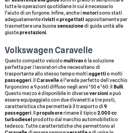
tutte le operazioni quotidiane in cui è necessario
l’aiuto di un furgone. Infine, anche i
motori
sono stati
adeguatamente
rivisti
e
progettati
appositamente per
trasmettere una buona
sensazione
di guida unità alle
giuste
prestazioni
.
Volkswagen Caravelle
Questo compatto veicolo
multivan
è la soluzione
perfetta per i lavoratori che necessitano di
trasportante allo stesso tempo molti
oggetti
e molti
passeggeri
. Il
Caravelle
è l’erede perfetto dell vecchio
furgoncino a 9 posti diffuso negli anni ‘50 e ‘60: il
Bulli
.
Questo mezzo è disponibile in diverse
versioni
e può
essere equipaggiato con due divanetti a tre posti,
caratteristica che permetterà il trasporto di
9
passeggeri
. Il
propulsore
rimane il tipico
2.000 cc
turbodiesel
prodotto dal marchio automobilistico
tedesco. Tutte caratteristiche che permettono al
Caravelle
di essere sempre
versatile
e di unire le