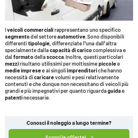
I
veicoli
commerciali
rappresentano uno specifico
segmento
del settore
automotive
. Sono disponibili
differenti
tipologie
, differenziate l’una dall’altra
specialmente dalla
capacità
di carico
complessiva e
dal
formato
della
scocca
. Inoltre, questi particolari
mezzi
risultano utilissimi per moltissime
piccole
e
medie
imprese
e ai singoli
imprenditori
che hanno
necessità di
caricare
volumi e pesi relativamente
contenuti e che dunque non necessitano di veicoli più
grandi e più impegnativi per quanto riguarda
guida
e
patenti
necessarie.
Conosci il noleggio a lungo termine?
Scopri le offerte!