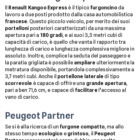
Il
Renault
Kangoo
Express
è il tipico
furgoncino
da
lavoro a due posti prodotto dalla casa automobilistica
francese
. Questo piccolo veicolo, per merito dei suoi
portelloni
posteriori caratterizzati da una massima
apertura pari a
180 gradi
, e ai suoi 3,3 metri cubi di
capacità di carico, è quello che vanta il rapporto tra
lunghezza di carico e lunghezza complessiva migliore in
assoluto. Inoltre, complice la seduta del passeggero e
la paratia grigliata è possibile
ampliare
ulteriormente la
metratura disponibile, portandola complessivamente a
3,7 metri cubi. Anche il
portellone laterale
di tipo
scorrevole
è capace di offrire una
grande apertura
,
pari a ben 71,6 cm, e capace di
facilitare
l’accesso al
vano di carico.
Peugeot Partner
Se si è alla ricerca di un
furgone
compatto
, ma allo
stesso tempo
ecologico
e
grintoso
, il
Peugeot