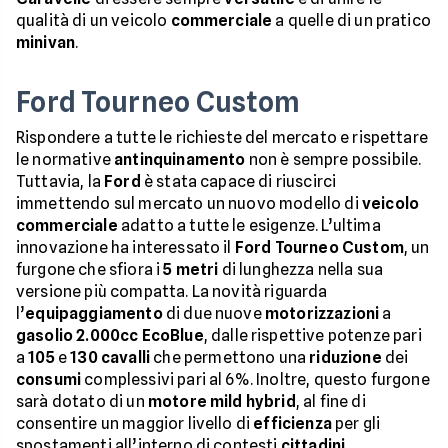
qualità di un veicolo
commerciale
a quelle di un pratico
minivan
.
Ford Tourneo Custom
Rispondere a tutte le richieste del mercato e rispettare
le normative
antinquinamento
non è sempre possibile.
Tuttavia, la
Ford
è stata capace di riuscirci
immettendo sul mercato un nuovo modello di
veicolo
commerciale
adatto a tutte le esigenze. L’ultima
innovazione ha interessato il
Ford Tourneo Custom
, un
furgone che sfiora i
5 metri
di lunghezza nella sua
versione più compatta. La novità riguarda
l’
equipaggiamento
di due nuove
motorizzazioni
a
gasolio
2.000cc EcoBlue
, dalle rispettive potenze pari
a
105
e
130
cavalli
che permettono una
riduzione
dei
consumi
complessivi pari al 6%. Inoltre, questo furgone
sarà dotato di un
motore mild hybrid
, al fine di
consentire un maggior livello di
efficienza
per gli
spostamenti all’interno di contesti
cittadini
.