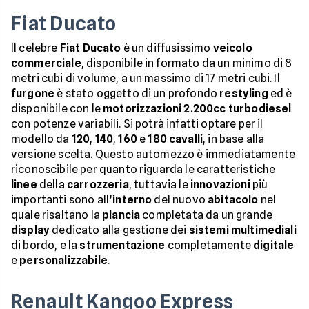
Fiat Ducato
Il celebre
Fiat Ducato
è un diffusissimo
veicolo
commerciale
, disponibile in formato da un minimo di 8
metri cubi di volume, a un massimo di 17 metri cubi. Il
furgone
è stato oggetto di un profondo
restyling
ed è
disponibile con le
motorizzazioni
2.200cc turbodiesel
con potenze variabili. Si potrà infatti optare per il
modello da
120
,
140
,
160
e
180
cavalli
, in base alla
versione scelta. Questo automezzo è immediatamente
riconoscibile per quanto riguarda le caratteristiche
linee
della
carrozzeria
, tuttavia le
innovazioni
più
importanti sono all’
interno
del nuovo
abitacolo
nel
quale risaltano la
plancia
completata da un grande
display
dedicato alla gestione dei
sistemi multimediali
di bordo, e la
strumentazione
completamente
digitale
e
personalizzabile
.
Renault Kangoo Express