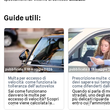
Guide utili:
pubblicato il 18 maggio 2026
pubblicato il 18 maggio 
Multa per eccesso di
Prescrizione multe: 
velocità: come funziona la
devi sapere sui temp
tolleranza dell'autovelox
come difenderti dall
cartelle esattoriali
Sai come funzionano
Quando si parla di m
davvero le multe per
stradali, uno degli a
eccesso di velocità? Scopri
più delicati riguarda
come viene calcolata la
entro cui l’amminist
tolleranza del 5% prevista
può notificare o ris