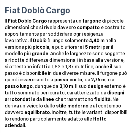
Fiat Doblò Cargo
Il
Fiat Doblò Cargo
rappresenta un
furgone
di piccole
dimensioni che si rivela davvero
compatto
e costruito
appositamente per soddisfare ogni esigenza
lavorativa. Il
Doblò
è lungo solamente
4,40 m
nella
versione più
piccola
, e può sfiorare i
5 metri
per il
modello più
grande
. Anche le larghezze sono soggette
a ridotte differenze dimensionali in base alla versione,
si attestano infatti a 1,83 e 1,87 m. Infine, anche il suo
passo è disponibile in due diverse misure. Il furgone può
quindi essere scelto a
passo corto
, da
2,76 m
, o a
passo lungo
, dunque da
3,10 m
. Il suo
design
esterno è
tutto sommato ben curato, caratterizzato da
disegni
arrotondati
e da
linee
che trasmettono
fluidità
. Ne
deriva un veicolo dallo
stile
moderno
e al contempo
davvero
equilibrato
. Inoltre, tutte le varianti disponibili
lo rendono particolarmente adatto alle
flotte
aziendali
.