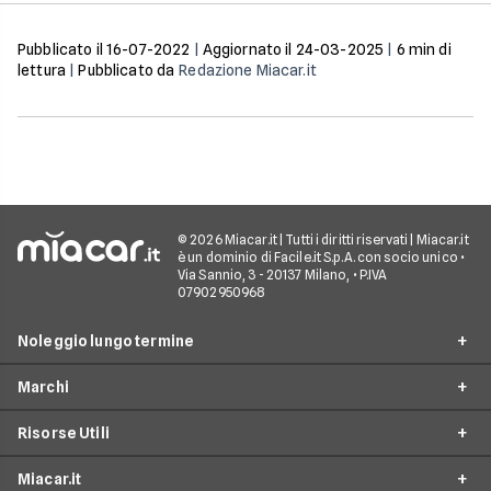
sia stata rubata. Ne
vedremo efficacia,
procedura e attendibilità.
Pubblicato il
16-07-2022
|
Aggiornato il
24-03-2025
|
6
min di
lettura
|
Pubblicato da
Redazione Miacar.it
© 2026 Miacar.it | Tutti i diritti riservati | Miacar.it
è un dominio di Facile.it S.p.A. con socio unico •
Via Sannio, 3 - 20137 Milano, • P.IVA
07902950968
Noleggio lungo termine
Marchi
Noleggio tutte le offerte
Risorse Utili
Noleggio per partite IVA
Mercedes
Noleggio per privati
Miacar.it
BMW