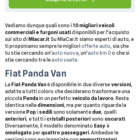
Vediamo dunque quali sono i
10 migliori veicoli
commerciali e furgoni usati
disponibili per l’acquisto
sul sito di
Miacar.it
Su MiaCar.it siamo esperti di auto, e
ti proponiamo sempre le migliori
offerte auto
, sia che
tu stia cercando un'
auto nuova
, un'
auto km 0
o che si
stia cercando tra le
auto usate
.
Fiat Panda Van
La
Fiat Panda Van
è disponibile in due diverse
versioni
,
adatte a tutti coloro che desiderano trasformare una
piccola
Panda
in un perfetto
veicolo
da
lavoro
. Resta
identica nelle
dimensioni
, ma per quanto riguarda la
versione
Pop
i
sedili
sono solamente
due
, quelli
anteriori
, e tutti i
cristalli
posteriori
sono
oscurati
.
Diversamente, il modello denominato
Easy
è
omologato
per
quattro
passeggeri
. Ambedue le
versioni sono equipaggiate con
ammortizzatori