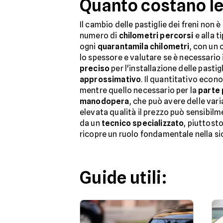
Quanto costano le 
Il cambio delle pastiglie dei freni no
numero di
chilometri percorsi
e alla t
ogni
quarantamila chilometri
, con un
lo spessore e valutare se è necessario 
preciso
per l'installazione delle pasti
approssimativo
. Il quantitativo econ
mentre quello necessario per la
parte 
manodopera
, che può avere delle varia
elevata qualità il prezzo può sensibil
da un
tecnico specializzato
, piuttost
ricopre un ruolo fondamentale nella si
Guide utili: