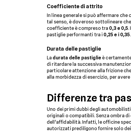
Coefficiente di attrito
In linea generale si può affermare che
tal senso, è doveroso sottolineare che
coefficiente è compreso tra
0,3 e 0,5
. 
pastiglie performanti tra i
0,25 e i 0,35
.
Durata delle pastiglie
La
durata delle pastiglie
è certamente 
di ritardare la successiva manutenzion
particolare attenzione alla frizione che
alla morbidezza di esercizio, per avere 
Differenze tra pas
Uno dei primi dubbi degli automobilist
originali o compatibili. Senza ombra di
dell'affidabilità. Infatti, le officine 
autorizzati prediligono fornire solo de