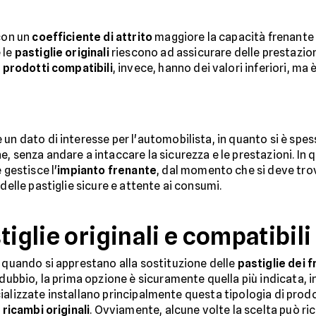
 con un
coefficiente di attrito
maggiore la capacità frenante d
 le
pastiglie originali
riescono ad assicurare delle prestazioni
I
prodotti compatibili
, invece, hanno dei valori inferiori, m
un dato di interesse per l'automobilista, in quanto si è spes
e, senza andare a intaccare la sicurezza e le prestazioni. In
 gestisce l'
impianto frenante
, dal momento che si deve tro
delle pastiglie sicure e attente ai consumi.
tiglie originali e compatibili
i quando si apprestano alla sostituzione delle
pastiglie dei f
 dubbio, la prima opzione è sicuramente quella più indicata, 
specializzate installano principalmente questa tipologia di pr
i
ricambi originali
. Ovviamente, alcune volte la scelta può ri