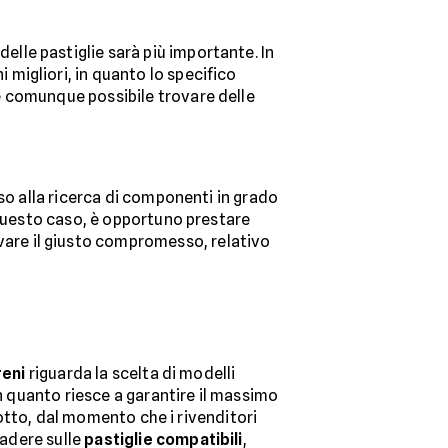
elle pastiglie sarà più importante. In
 migliori, in quanto lo specifico
a è comunque possibile trovare delle
so alla ricerca di componenti in grado
 questo caso, è opportuno prestare
vare il giusto compromesso, relativo
reni
riguarda la scelta di modelli
in quanto riesce a garantire il massimo
odotto, dal momento che i rivenditori
cadere sulle
pastiglie compatibili
,