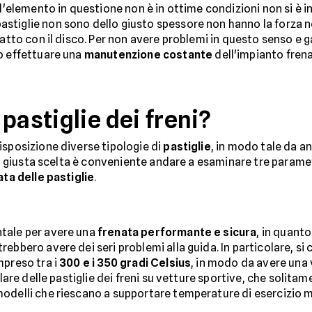
 l'elemento in questione non è in ottime condizioni non si è 
astiglie non sono dello giusto spessore non hanno la forza n
tatto con il disco. Per non avere problemi in questo senso e g
o effettuare una
manutenzione costante
dell'impianto frena
pastiglie dei freni?
isposizione diverse tipologie di
pastiglie
, in modo tale da a
e la giusta scelta è conveniente andare a esaminare tre param
ata delle pastiglie
.
tale per avere una
frenata performante e sicura
, in quanto
ebbero avere dei seri problemi alla guida. In particolare, si 
mpreso tra i
300 e i 350 gradi Celsius
, in modo da avere una 
llare delle pastiglie dei freni su vetture sportive, che solita
odelli che riescano a supportare temperature di esercizio m