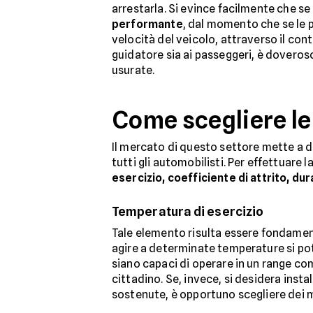
arrestarla. Si evince facilmente che se
performante
, dal momento che se le p
velocità del veicolo, attraverso il con
guidatore sia ai passeggeri, è doveros
usurate.
Come scegliere le 
Il mercato di questo settore mette a d
tutti gli automobilisti. Per effettuar
esercizio, coefficiente di attrito, dur
Temperatura di esercizio
Tale elemento risulta essere fondamen
agire a determinate temperature si potr
siano capaci di operare in un range co
cittadino. Se, invece, si desidera insta
sostenute, è opportuno scegliere dei m