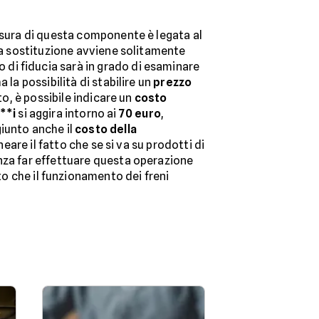
'usura di questa componente è legata al
 la sostituzione avviene solitamente
di fiducia sarà in grado di esaminare
la possibilità di stabilire un
prezzo
to, è possibile indicare un
costo
**i
si aggira intorno ai
70 euro
,
giunto anche il
costo della
neare il fatto che se si va su prodotti di
anza far effettuare questa operazione
o che il funzionamento dei freni