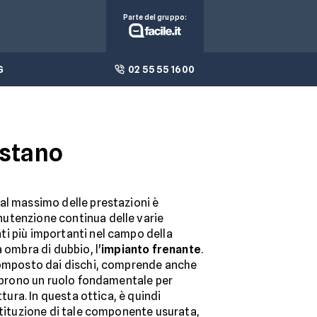
Parte del gruppo:
G
02 55 55 1600
ostano
al massimo delle prestazioni è
utenzione continua delle varie
i più importanti nel campo della
 ombra di dubbio, l'
impianto frenante
.
 composto dai dischi, comprende anche
oprono un ruolo fondamentale per
ttura. In questa ottica, è quindi
stituzione di tale componente usurata,