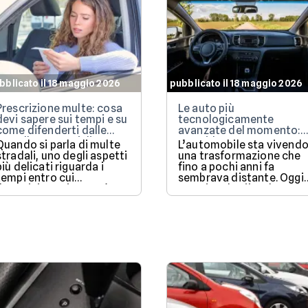
bblicato il 18 maggio 2026
pubblicato il 18 maggio 2026
Prescrizione multe: cosa
Le auto più
devi sapere sui tempi e su
tecnologicamente
come difenderti dalle
avanzate del momento:
cartelle esattoriali
AI, guida autonoma e
Quando si parla di multe
L’automobile sta vivend
software al centro
stradali, uno degli aspetti
una trasformazione che
dell’esperienza
più delicati riguarda i
fino a pochi anni fa
tempi entro cui
sembrava distante. Oggi
l’amministrazione può
non si parla più soltanto
notificare o riscuotere un
di motori, cavalli o
pagamento.
prestazioni tradizionali,
ma di sistemi digitali,
aggiornamenti continui e
intelligenza artificiale
integrata.