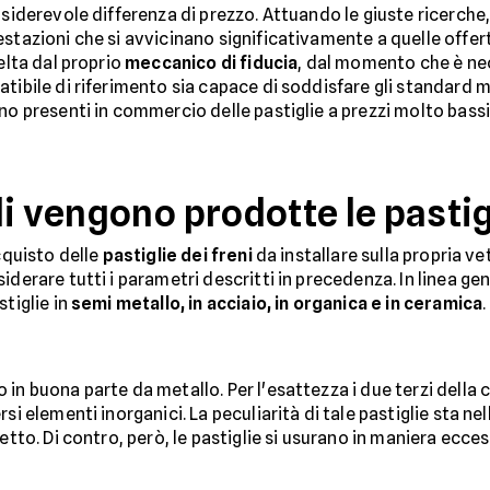
nsiderevole differenza di prezzo. Attuando le giuste ricerche,
stazioni che si avvicinano significativamente a quelle offert
elta dal proprio
meccanico di fiducia
, dal momento che è ne
tibile di riferimento sia capace di soddisfare gli standard m
o presenti in commercio delle pastiglie a prezzi molto bassi c
i vengono prodotte le pastigl
acquisto delle
pastiglie dei freni
da installare sulla propria v
iderare tutti i parametri descritti in precedenza. In linea ge
stiglie in
semi metallo, in acciaio, in organica e in ceramica
.
 in buona parte da metallo. Per l'esattezza i due terzi dell
si elementi inorganici. La peculiarità di tale pastiglie sta nel
etto. Di contro, però, le pastiglie si usurano in maniera ecces