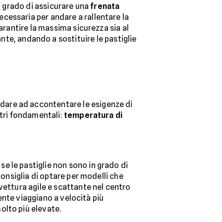
in grado di assicurare una
frenata
ecessaria per andare a rallentare la
arantire la massima sicurezza sia al
nte, andando a sostituire le pastiglie
ndare ad accontentare le esigenze di
etri fondamentali:
temperatura di
 se le pastiglie non sono in grado di
consiglia di optare per modelli che
vettura agile e scattante nel centro
mente viaggiano a velocità più
olto più elevate.