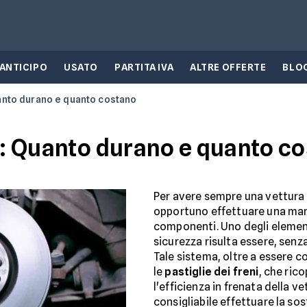
 ANTICIPO
USATO
PARTITA IVA
ALTRE OFFERTE
BLO
uanto durano e quanto costano
ni: Quanto durano e quanto c
Per avere sempre una vettura 
opportuno effettuare una man
componenti. Uno degli element
sicurezza risulta essere, senza
Tale sistema, oltre a essere
le
pastiglie dei freni
, che ric
l'efficienza in frenata della ve
consigliabile effettuare la so