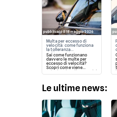
pubblicato il 18 maggio 2026
pu
Multa per eccesso di
velocità: come funziona
la tolleranza
dell'autovelox
Sai come funzionano
davvero le multe per
eccesso di velocità?
Scopri come viene
calcolata la tolleranza del
5% prevista dalla legge e
quali sono le sanzioni
aggiornate per il 2026 per
Le ultime news:
evitare brutte sorprese
alla guida.