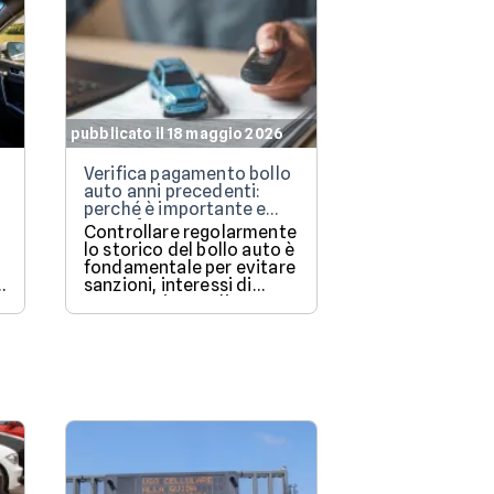
pubblicato il 18 maggio 2026
pubblicato il 18 
Verifica pagamento bollo
Microcar elettr
auto anni precedenti:
modo semplice
perché è importante e
muoversi in ci
come fare
o
Controllare regolarmente
Le microcar el
lo storico del bollo auto è
stanno rivolu
fondamentale per evitare
mobilità urban
sanzioni, interessi di
alla loro agilit
mora e spiacevoli
traffico e alla 
sorprese fiscali.
parcheggio. S
questi veicoli 
ti permettono
risparmiare sui
gestione e di 
liberamente a
zone a traffico