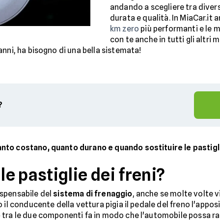
andando a scegliere tra divers
durata e qualità. In MiaCar.it 
km zero
più performanti e le m
con te anche in tutti gli altri
nni, ha bisogno di una bella sistemata!
?
nto costano, quanto durano e quando sostituire le pastigli
 pastiglie dei freni?
spensabile del
sistema di frenaggio
, anche se molte volte v
 il conducente della vettura pigia il pedale del freno l'appos
o
tra le due componenti fa in modo che l'automobile possa ral