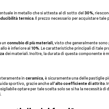
entuale in metallo che si attesta al di sotto del
30%
, riesco
ducibilità termica
. Il prezzo necessario per acquistare tale
a un
connubio di più materiali
, visto che generalmente sono 
allo è inferiore al
10%
. Le caratteristiche principali di tale 
za
dei materiali. Inoltre, la durata di questa componente è
 interamente in
ceramica
, è sicuramente una delle pastiglie pi
uida sportivo, grazie anche all'
alto coefficiente di attrito
. 
igliabile optare per tale scelta solo se si ha la necessità di
.