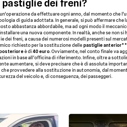
pastiglie dei freni?
n è un'operazione da effettuare ogni anno, dal momento che l
ipologia di guida adottata. In generale, si può affermare che
 costo abbastanza abbordabile, ma ad ogni modo il meccanico 
installare una nuova componente. In realtà, anche se non si ha 
glie dei freni, a causa dei numerosi modelli presenti sul merca
omico richiesto per la sostituzione delle
pastiglie anterior**
posteriore
è di
40 euro
. Ovviamente, nel conto finale va ag
zioni in base all'officina di riferimento. Infine, oltre a sottoli
mente aumentare, si deve precisare che è di assoluta import
o che provvedere alla sostituzione in autonomia, dal moment
curezza del veicolo e, di conseguenza, dei passeggeri.