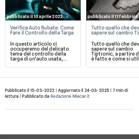
pubblicato il 10 aprile 2022
pubblicato il 11 febbrai
Verifica Auto Rubate: Come
Tutto quello che dev
Fare il Controllo della Targa
sapere sul cambio Ti
In questo articolo ci
Tutto quello che dev
occuperemo del delicato
sapere sul cambio
tema del controllo della
Tiptronic, a partire
targa di un'auto usata,
è fatto e come si util
un'operazione che si
Una guida pratica e
effettua quando si ha il
semplice di un sist
sospetto che la macchina
molto diffuso.
sia stata rubata. Ne
vedremo efficacia,
procedura e attendibilità.
Pubblicato il
15-03-2022
|
Aggiornato il
24-03-2025
|
7
min di
lettura
|
Pubblicato da
Redazione Miacar.it