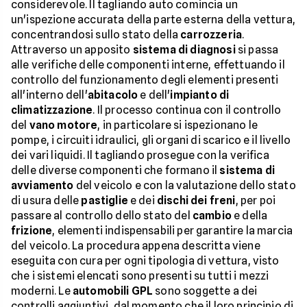
considerevole. Il tagliando auto comincia un
un'ispezione accurata della parte esterna della vettura,
concentrandosi sullo stato della
carrozzeria
.
Attraverso un apposito
sistema di diagnosi
si passa
alle verifiche delle componenti interne, effettuando il
controllo del funzionamento degli elementi presenti
all'interno dell'
abitacolo
e dell'
impianto di
climatizzazione
. Il processo continua con il controllo
del
vano motore
, in particolare si ispezionano le
pompe, i circuiti idraulici, gli organi di scarico e il livello
dei vari liquidi. Il tagliando prosegue con la verifica
delle diverse componenti che formano il
sistema di
avviamento
del veicolo e con la valutazione dello stato
di usura delle
pastiglie
e dei
dischi dei freni
, per poi
passare al controllo dello stato del
cambio
e della
frizione
, elementi indispensabili per garantire la marcia
del veicolo. La procedura appena descritta viene
eseguita con cura per ogni tipologia di vettura, visto
che i sistemi elencati sono presenti su tutti i mezzi
moderni. Le
automobili GPL
sono soggette a dei
controlli aggiuntivi, dal momento che il loro principio di