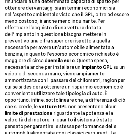
rinunciare a una determinata capacità di spazio per
ottenere dei vantaggi sia in termini economici sia
nell'aspetto ambientale visto che il GPL, oltre ad essere
meno costoso, è anche meno inquinante. Per
effettuare l'acquisto di una vettura dotata
dell'impianto in questione bisogna mettere in
preventivo una cifra superiore rispetto a quella
necessaria per avere un'automobile alimentata a
benzina, in quanto l'esborso economico richiesto è
maggiore di circa
duemila euro
. Questa spesa,
necessaria anche per installare un
impianto GPL
su un
veicolo di seconda mano, viene ampiamente
ammortizzata con il passare dei chilometri, ragion per
cui se si desidera ottenere un risparmio economico è
conveniente utilizzare tale tipologia di auto. È
opportuno, infine, sottolineare che, a differenza di ciò
che si crede, le
vetture GPL
non presentano alcun
limite di prestazione
riguardante la potenza e la
velocità del motore, in quanto il sistema è stato
pensato per garantire le stesse performance delle
automobili alimentate con i classici carburanti. Le