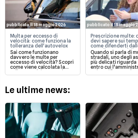
pubblicato il 18 maggio 2026
pubblicato il 18 maggio 
Multa per eccesso di
Prescrizione multe: 
velocità: come funziona la
devi sapere sui temp
tolleranza dell'autovelox
come difenderti dall
cartelle esattoriali
Sai come funzionano
Quando si parla di m
davvero le multe per
stradali, uno degli a
eccesso di velocità? Scopri
più delicati riguarda
come viene calcolata la
entro cui l’amminist
tolleranza del 5% prevista
può notificare o ris
dalla legge e quali sono le
un pagamento.
sanzioni aggiornate per il
2026 per evitare brutte
Le ultime news:
sorprese alla guida.