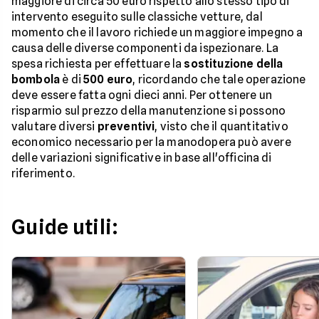
maggiore di circa 50 euro rispetto allo stesso tipo di
intervento eseguito sulle classiche vetture, dal
momento che il lavoro richiede un maggiore impegno a
causa delle diverse componenti da ispezionare. La
spesa richiesta per effettuare la
sostituzione della
bombola
è di
500 euro
, ricordando che tale operazione
deve essere fatta ogni dieci anni. Per ottenere un
risparmio sul prezzo della manutenzione si possono
valutare diversi
preventivi
, visto che il quantitativo
economico necessario per la manodopera può avere
delle variazioni significative in base all'officina di
riferimento.
Guide utili: