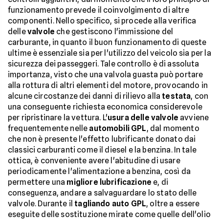
funzionamento prevede il coinvolgimento di altre
componenti. Nello specifico, si procede alla verifica
delle
valvole
che gestiscono l'immissione del
carburante, in quanto il buon funzionamento di queste
ultime è essenziale sia per l'utilizzo del veicolo sia per la
sicurezza dei passeggeri. Tale controllo è di assoluta
importanza, visto che una valvola guasta può portare
alla rottura di altri elementi del motore, provocando in
alcune circostanze dei danni di rilievo alla
testata
, con
una conseguente richiesta economica considerevole
per ripristinare la vettura. L'
usura delle valvole
avviene
frequentemente nelle
automobili GPL
, dal momento
che non è presente l'effetto lubrificante donato dai
classici carburanti come il diesel e la benzina. In tale
ottica, è conveniente avere l'abitudine di usare
periodicamente l'alimentazione a benzina, così da
permettere una
migliore lubrificazione
e, di
conseguenza, andare a salvaguardare lo stato delle
valvole. Durante il
tagliando auto GPL
, oltre a essere
eseguite delle sostituzione mirate come quelle dell'olio