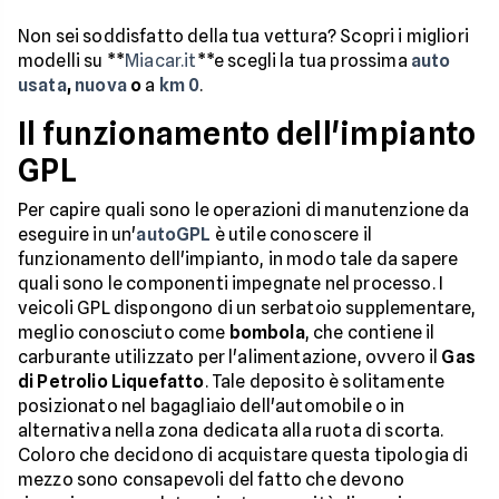
Non sei soddisfatto della tua vettura? Scopri i migliori
modelli su **
Miacar.it
**e scegli la tua prossima
auto
usata
,
nuova
o
a
km 0
.
Il funzionamento dell'impianto
GPL
Per capire quali sono le operazioni di manutenzione da
eseguire in un'
autoGPL
è utile conoscere il
funzionamento dell'impianto, in modo tale da sapere
quali sono le componenti impegnate nel processo. I
veicoli GPL dispongono di un serbatoio supplementare,
meglio conosciuto come
bombola
, che contiene il
carburante utilizzato per l'alimentazione, ovvero il
Gas
di Petrolio Liquefatto
. Tale deposito è solitamente
posizionato nel bagagliaio dell'automobile o in
alternativa nella zona dedicata alla ruota di scorta.
Coloro che decidono di acquistare questa tipologia di
mezzo sono consapevoli del fatto che devono