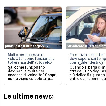
pubblicato il 18 maggio 2026
pubblicato il 18 maggio 
Multa per eccesso di
Prescrizione multe: 
velocità: come funziona la
devi sapere sui temp
tolleranza dell'autovelox
come difenderti dall
cartelle esattoriali
Sai come funzionano
Quando si parla di m
davvero le multe per
stradali, uno degli a
eccesso di velocità? Scopri
più delicati riguarda
come viene calcolata la
entro cui l’amminist
tolleranza del 5% prevista
può notificare o ris
dalla legge e quali sono le
un pagamento.
sanzioni aggiornate per il
2026 per evitare brutte
Le ultime news:
sorprese alla guida.