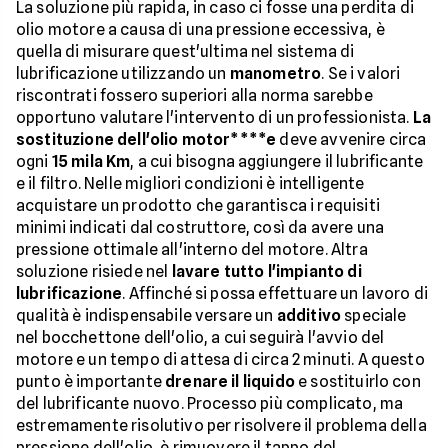
La soluzione più rapida, in caso ci fosse una perdita di
olio motore a causa di una pressione eccessiva, è
quella di misurare quest'ultima nel sistema di
lubrificazione utilizzando un
manometro
. Se i valori
riscontrati fossero superiori alla norma sarebbe
opportuno valutare l'intervento di un professionista.
La
sostituzione dell'olio motor****e
deve avvenire circa
ogni
15 mila Km
, a cui bisogna aggiungere il lubrificante
e il filtro. Nelle migliori condizioni è intelligente
acquistare un prodotto che garantisca i requisiti
minimi indicati dal costruttore, così da avere una
pressione ottimale all'interno del motore. Altra
soluzione risiede nel
lavare tutto l'impianto di
lubrificazione
. Affinché si possa effettuare un lavoro di
qualità è indispensabile versare un
additivo
speciale
nel bocchettone dell'olio, a cui seguirà l'avvio del
motore e un tempo di attesa di circa 2 minuti. A questo
punto è importante
drenare il liquido
e sostituirlo con
del lubrificante nuovo. Processo più complicato, ma
estremamente risolutivo per risolvere il problema della
pressione dell'olio, è rimuovere il tappo del