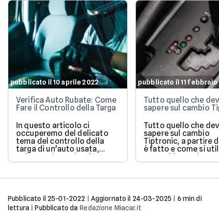
pubblicato il 10 aprile 2022
pubblicato il 11 febbrai
Verifica Auto Rubate: Come
Tutto quello che dev
Fare il Controllo della Targa
sapere sul cambio Ti
In questo articolo ci
Tutto quello che dev
occuperemo del delicato
sapere sul cambio
tema del controllo della
Tiptronic, a partire
targa di un'auto usata,
è fatto e come si util
un'operazione che si
Una guida pratica e
effettua quando si ha il
semplice di un sist
sospetto che la macchina
molto diffuso.
sia stata rubata. Ne
vedremo efficacia,
procedura e attendibilità.
Pubblicato il
25-01-2022
|
Aggiornato il
24-03-2025
|
6
min di
lettura
|
Pubblicato da
Redazione Miacar.it