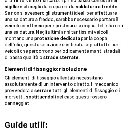
di un intervento marcato. Il primo passo consiste nel
sigillare
al meglio la crepa con la
saldatura a freddo
.
Se non si avessero gli strumenti ideali per effettuare
una saldatura a freddo, sarebbe necessario portare il
veicolo in
officina
per ripristinare la coppa dell'olio con
una saldatura. Negli ultimi anni tantissimi veicoli
montano una
protezione
dedicata
per la coppa
dell'olio, questa soluzione è indicata soprattutto per i
veicoli che percorrono periodicamente manti stradali
di bassa qualità o
strade sterrate
.
Elementi di fissaggio: risoluzione
Gli elementi di fissaggio allentati necessitano
assolutamente di un intervento diretto. Il meccanico
provvederà a
serrare
tutti gli elementi di fissaggio e i
morsetti,
sostituendoli
nel caso questi fossero
danneggiati.
Guide utili: