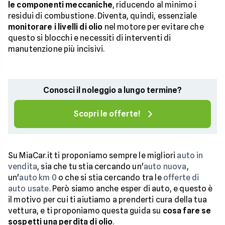
le componenti meccaniche
, riducendo al minimo i
residui di combustione. Diventa, quindi, essenziale
monitorare i livelli di olio
nel motore per evitare che
questo si blocchi e necessiti di interventi di
manutenzione più incisivi.
Conosci il noleggio a lungo termine?
Scopri le offerte!
Su MiaCar.it ti proponiamo sempre le migliori
auto in
vendita
, sia che tu stia cercando un'
auto nuova
,
un'
auto km 0
o che si stia cercando tra le
offerte di
auto usate
. Però siamo anche esper di auto, e questo è
il motivo per cui ti aiutiamo a prenderti cura della tua
vettura, e ti proponiamo questa guida su
cosa fare se
sospetti una perdita di olio
.