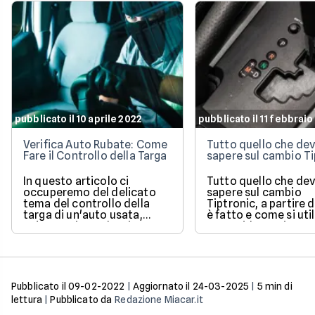
pubblicato il 10 aprile 2022
pubblicato il 11 febbrai
Verifica Auto Rubate: Come
Tutto quello che dev
Fare il Controllo della Targa
sapere sul cambio Ti
In questo articolo ci
Tutto quello che dev
occuperemo del delicato
sapere sul cambio
tema del controllo della
Tiptronic, a partire
targa di un'auto usata,
è fatto e come si util
un'operazione che si
Una guida pratica e
effettua quando si ha il
semplice di un sist
sospetto che la macchina
molto diffuso.
sia stata rubata. Ne
vedremo efficacia,
procedura e attendibilità.
Pubblicato il
09-02-2022
|
Aggiornato il
24-03-2025
|
5
min di
lettura
|
Pubblicato da
Redazione Miacar.it