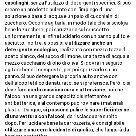
casalinghi
, senza l'utilizzo di detergenti specifici. Si può
creare un prodotto pulente con l'impiego di una
soluzione a base di acqua e un paio di cucchiaini di
zucchero. Occorre agitarla, in modo tale che si sciolga
bene lo zucchero, poi spruzzarla sul cruscotto
uniformemente, e infine lucidarlo con un panno pulito e
asciutto. Inoltre, è possibile
utilizzare anche un
detergente ecologico
, realizzato con mezza tazza di
aceto bianco, del succo di limone, una tazza di acqua e
mezzo cucchiaino di olio di oliva. Si dovrà in seguito
agitare bene il composto, per poi spruzzarlo su un
panno. Si può detergere la propria auto anche con
dell'alcool etilico denaturato, se si preferisce. Però lo si
deve fare
con la massima cura e attenzione
, poiché
l'alcool ha una grande capacità disinfettante e
antibatterica, e al contempo può rovinare i materiali
plastici. Dunque,
si possono pulire le superfici interne
di una vettura con l'alcool
, da risciacquare subito
dopo. Per lucidare bene la carrozzeria, è consigliabile
utilizzare una cera lucidante di qualità
, che fungerà da