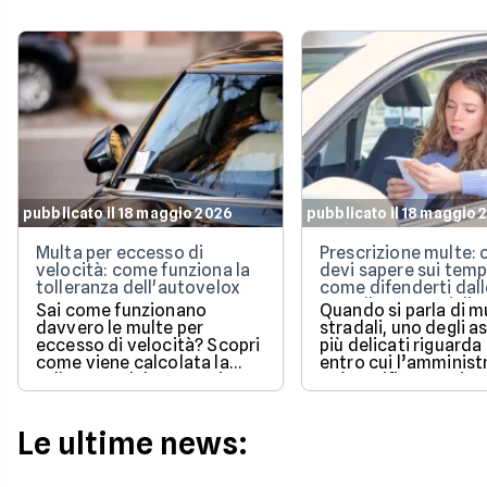
pubblicato il 18 maggio 2026
pubblicato il 18 maggio 
Multa per eccesso di
Prescrizione multe: 
velocità: come funziona la
devi sapere sui temp
tolleranza dell'autovelox
come difenderti dall
cartelle esattoriali
Sai come funzionano
Quando si parla di m
davvero le multe per
stradali, uno degli a
eccesso di velocità? Scopri
più delicati riguarda
come viene calcolata la
entro cui l’amminist
tolleranza del 5% prevista
può notificare o ris
dalla legge e quali sono le
un pagamento.
sanzioni aggiornate per il
2026 per evitare brutte
Le ultime news:
sorprese alla guida.