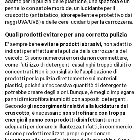
adatto per la pulizia delle plastiche, una spazzola e un
pennello con setole morbide, un lucidante per il
cruscotto (antistatico, idrorepellente e protettivo dai
raggi UVA/UVB) e delle cere lucidanti per la carrozzeria.
Quali prodotti evitare per una corretta pulizia
E' sempre bene
evitare prodotti abrasivi
, non adatti o
indicati per effettuare la pulizia della carrozzeria del
veicolo. Ci sono numerosi errori da non commettere,
come l'utilizzo di detergenti casalinghi troppo diluiti o
concentrati. Non è consigliabile l'applicazione di
prodotti per la pulizia direttamente sui materiali
plastici, poiché un'eccessiva quantità di detergente
potrebbe creare degli aloni. Dunque, è meglio impiegare
panni di microfibra inumiditi con appositi detergenti.
Secondo gli
accorgimenti relativi alla lucidatura del
cruscotto
, è necessario
non strofinare con troppa
energia il panno con prodotti disinfettanti
e non
adeguati per donare brillantezza. Infatti, in commercio
ci sono prodotti realizzati proprio per donare