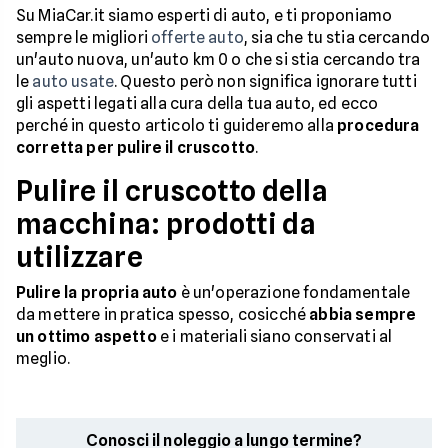
Su MiaCar.it siamo esperti di auto, e ti proponiamo
sempre le migliori
offerte auto
, sia che tu stia cercando
un'auto nuova, un'auto km 0 o che si stia cercando tra
le
auto usate
. Questo però non significa ignorare tutti
gli aspetti legati alla cura della tua auto, ed ecco
perché in questo articolo ti guideremo alla
procedura
corretta per pulire il cruscotto
.
Pulire il cruscotto della
macchina: prodotti da
utilizzare
Pulire la propria auto
è un'operazione fondamentale
da mettere in pratica spesso, cosicché
abbia sempre
un ottimo aspetto
e i materiali siano conservati al
meglio.
Conosci il noleggio a lungo termine?