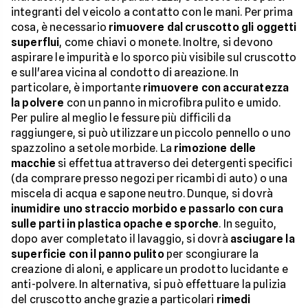
integranti del veicolo a contatto con le mani. Per prima
cosa, è necessario
rimuovere dal cruscotto gli oggetti
superflui
, come chiavi o monete. Inoltre, si devono
aspirare le impurità e lo sporco più visibile sul cruscotto
e sull'area vicina al condotto di areazione. In
particolare, è importante
rimuovere con accuratezza
la polvere
con un panno in microfibra pulito e umido.
Per pulire al meglio le fessure più difficili da
raggiungere, si può utilizzare un piccolo pennello o uno
spazzolino a setole morbide. La
rimozione delle
macchie
si effettua attraverso dei detergenti specifici
(da comprare presso negozi per ricambi di auto) o una
miscela di acqua e sapone neutro. Dunque, si dovrà
inumidire uno straccio morbido e passarlo con cura
sulle parti in plastica opache e sporche
. In seguito,
dopo aver completato il lavaggio, si dovrà
asciugare la
superficie con il panno pulito
per scongiurare la
creazione di aloni, e applicare un prodotto lucidante e
anti-polvere. In alternativa, si può effettuare la pulizia
del cruscotto anche grazie a particolari
rimedi