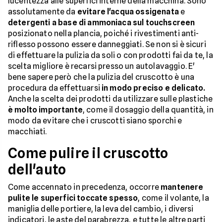
lucentezza alle superfici interne della macchina. Sono
assolutamente da
evitare l'acqua ossigenata
e
detergenti a base di ammoniaca sul touchscreen
posizionato nella plancia, poiché i rivestimenti anti-
riflesso possono essere danneggiati. Se non si è sicuri
di effettuare la pulizia da soli o con prodotti fai da te, la
scelta migliore è recarsi presso un autolavaggio. E'
bene sapere però che la pulizia del cruscotto è una
procedura da effettuarsi
in modo preciso e delicato.
Anche la scelta dei prodotti da utilizzare sulle plastiche
è molto importante
, come il dosaggio della quantità, in
modo da evitare che i cruscotti siano sporchi e
macchiati.
Come pulire il cruscotto
dell'auto
Come accennato in precedenza, occorre
mantenere
pulite le superfici toccate spesso
, come il volante, la
maniglia delle portiere, la leva del cambio, i diversi
indicatori, le aste del parabrezza, e tutte le altre parti