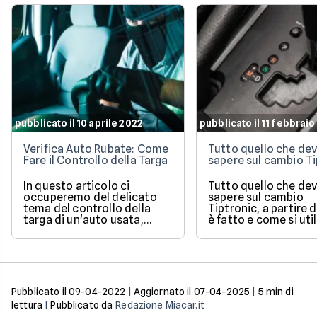
pubblicato il 10 aprile 2022
pubblicato il 11 febbrai
Verifica Auto Rubate: Come
Tutto quello che dev
Fare il Controllo della Targa
sapere sul cambio Ti
In questo articolo ci
Tutto quello che dev
occuperemo del delicato
sapere sul cambio
tema del controllo della
Tiptronic, a partire
targa di un'auto usata,
è fatto e come si util
un'operazione che si
Una guida pratica e
effettua quando si ha il
semplice di un sist
sospetto che la macchina
molto diffuso.
sia stata rubata. Ne
vedremo efficacia,
procedura e attendibilità.
Pubblicato il
09-04-2022
|
Aggiornato il
07-04-2025
|
5
min di
lettura
|
Pubblicato da
Redazione Miacar.it