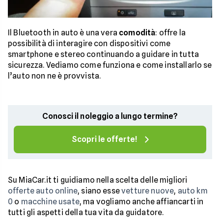
Il Bluetooth in auto è una vera
comodità
: offre la
possibilità di interagire con dispositivi come
smartphone e stereo continuando a guidare in tutta
sicurezza. Vediamo come funziona e come installarlo se
l’auto non ne è provvista.
Conosci il noleggio a lungo termine?
Scopri le offerte!
Su MiaCar.it ti guidiamo nella scelta delle migliori
offerte auto online
, siano esse
vetture nuove
,
auto km
0
o
macchine usate
, ma vogliamo anche affiancarti in
tutti gli aspetti della tua vita da guidatore.