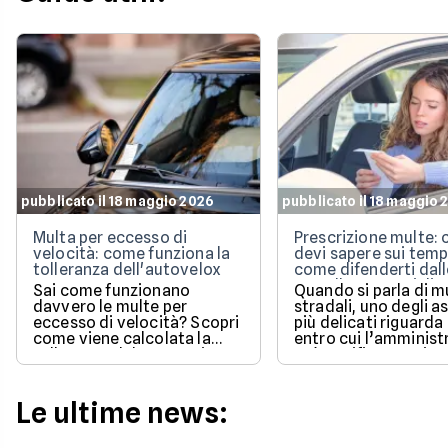
pubblicato il 18 maggio 2026
pubblicato il 18 maggio 
Multa per eccesso di
Prescrizione multe: 
velocità: come funziona la
devi sapere sui temp
tolleranza dell'autovelox
come difenderti dall
cartelle esattoriali
Sai come funzionano
Quando si parla di m
davvero le multe per
stradali, uno degli a
eccesso di velocità? Scopri
più delicati riguarda
come viene calcolata la
entro cui l’amminist
tolleranza del 5% prevista
può notificare o ris
dalla legge e quali sono le
un pagamento.
sanzioni aggiornate per il
2026 per evitare brutte
Le ultime news:
sorprese alla guida.