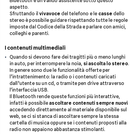
Bluetooth è un valido assistente sotto questo
aspetto.
Sfruttando il
vivavoce
del telefono e le
casse
dello
stereo è possibile guidare rispettando tutte le regole
imposte dal Codice della Strada e parlare con amici,
colleghi e parenti.
I contenuti multimediali
Quando si devono fare dei tragitti più o meno lunghi
in auto, per interrompere la noia,
si ascolta lo stereo
.
In genere sono due le funzionalità offerte per
l’intrattenimento: la radio o i contenuti caricati
dall’utente su un cd, o tramite pen drive attraverso
l'interfaccia USB.
Il Bluetooth rende queste funzioni più interattive,
infatti è possibile
ascoltare contenuti sempre nuovi
accedendo direttamente al materiale disponibile sul
web, se ci si stanca di ascoltare sempre la stessa
cartella di musica oppure se i contenuti proposti alla
radio non appaiono abbastanza stimolanti.