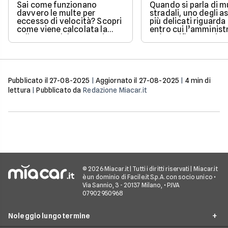
cartelle esattoriali
Sai come funzionano
Quando si parla di m
davvero le multe per
stradali, uno degli a
eccesso di velocità? Scopri
più delicati riguarda
come viene calcolata la
entro cui l’amminist
tolleranza del 5% prevista
può notificare o ris
dalla legge e quali sono le
un pagamento.
sanzioni aggiornate per il
2026 per evitare brutte
sorprese alla guida.
Pubblicato il
27-08-2025
|
Aggiornato il
27-08-2025
|
4
min di
lettura
|
Pubblicato da
Redazione Miacar.it
© 2026 Miacar.it | Tutti i diritti riservati | Miacar.it
è un dominio di Facile.it S.p.A. con socio unico •
Via Sannio, 3 - 20137 Milano, • P.IVA
07902950968
Noleggio lungo termine