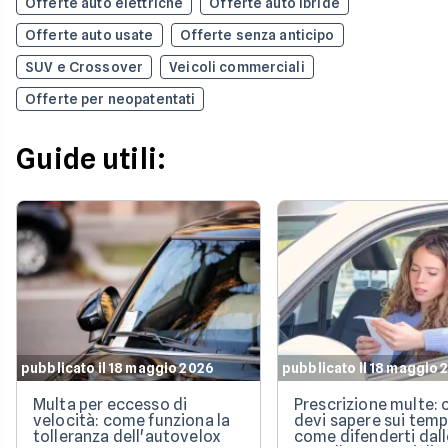
Offerte auto elettriche
Offerte auto ibride
Offerte auto usate
Offerte senza anticipo
SUV e Crossover
Veicoli commerciali
Offerte per neopatentati
Guide utili:
pubblicato il 18 maggio 2026
pubblicato il 18 maggio 
Multa per eccesso di
Prescrizione multe: 
velocità: come funziona la
devi sapere sui temp
tolleranza dell'autovelox
come difenderti dall