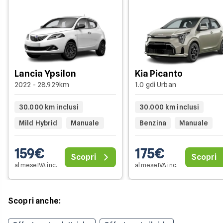
Lancia Ypsilon
Kia Picanto
2022 - 28.929km
1.0 gdi Urban
30.000 km inclusi
30.000 km inclusi
Mild Hybrid
Manuale
Benzina
Manuale
159€
175€
Scopri
Scopri
al mese IVA inc.
al mese IVA inc.
Scopri anche: