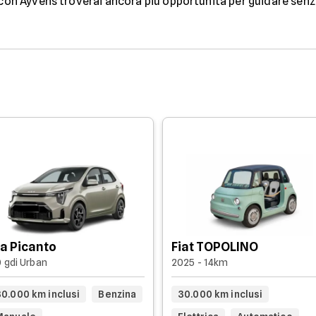
 con Ayvens troverai ancora più opportunità per guidare senz
ia Picanto
Fiat TOPOLINO
0 gdi Urban
2025 - 14km
30.000 km inclusi
Benzina
30.000 km inclusi