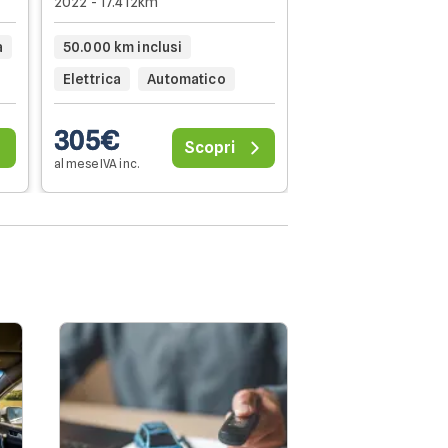
2022 - 17.412km
50.000 km inclusi
a
50.000 km inclusi
Manuale
Elettrica
Automatico
305€
324€
Scopri
al mese IVA inc.
al mese IVA inc.