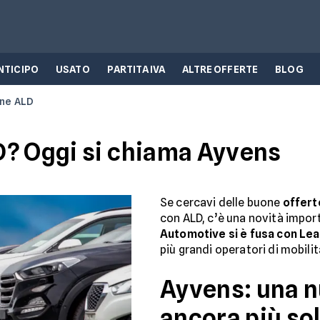
NTICIPO
USATO
PARTITA IVA
ALTRE OFFERTE
BLOG
ine ALD
D? Oggi si chiama Ayvens
Se cercavi delle buone
offert
con ALD, c’è una novità impo
Automotive si è fusa con Lea
più grandi operatori di mobilit
Ayvens: una n
ancora più so