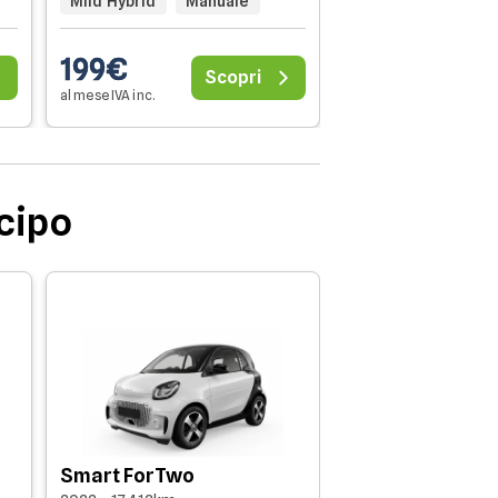
Mild Hybrid
Manuale
199€
209€
Scopri
al mese IVA inc.
al mese IVA inc.
icipo
Opel Corsa
1.2 Edition s&s 100c
Smart ForTwo