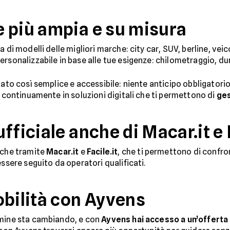
 più ampia e su misura
 di modelli delle migliori marche: city car, SUV, berline, vei
rsonalizzabile in base alle tue esigenze: chilometraggio, dur
tato così semplice e accessibile: niente anticipo obbligatori
e continuamente in soluzioni digitali che ti permettono di
ges
fficiale anche di Macar.it e F
nche tramite
Macar.it
e
Facile.it
, che ti permettono di confro
essere seguito da operatori qualificati.
obilità con Ayvens
rmine sta cambiando, e con
Ayvens hai accesso a un’offerta