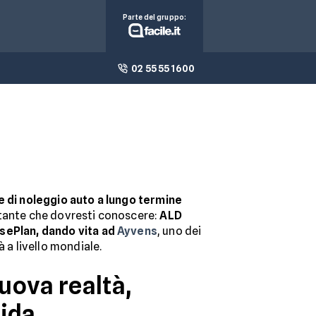
Parte del gruppo:
02 55 55 1600
e di noleggio auto a lungo termine
rtante che dovresti conoscere:
ALD
sePlan, dando vita ad
Ayvens
, uno dei
à a livello mondiale.
uova realtà,
lida