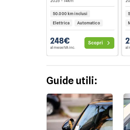
2025 - 14km
20
50.000 km inclusi
Elettrica
Automatico
248€
2
Scopri
al mese IVA inc.
al 
Guide utili: