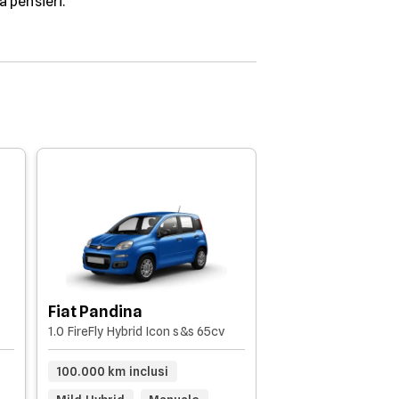
a pensieri.
Fiat 500X
2023 - 29.609km
Fiat Pandina
1.0 FireFly Hybrid Icon s&s 65cv
20.000 km inclusi
100.000 km inclusi
Manuale