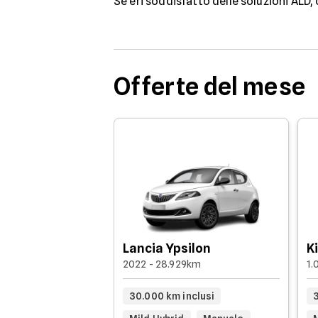
Se eri soddisfatto delle soluzioni ALD,
Offerte del mese
Lancia Ypsilon
K
2022 - 28.929km
1.
30.000 km inclusi