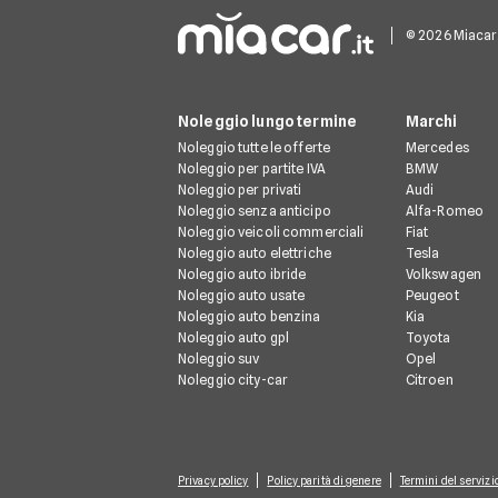
© 2026 Miacar.it
Noleggio lungo termine
Marchi
Noleggio tutte le offerte
Mercedes
Noleggio per partite IVA
BMW
Noleggio per privati
Audi
Noleggio senza anticipo
Alfa-Romeo
Noleggio veicoli commerciali
Fiat
Noleggio auto elettriche
Tesla
Noleggio auto ibride
Volkswagen
Noleggio auto usate
Peugeot
Noleggio auto benzina
Kia
Noleggio auto gpl
Toyota
Noleggio suv
Opel
Noleggio city-car
Citroen
Privacy policy
Policy parità di genere
Termini del servizi