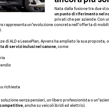
Nata dalla fusione tra due sto
un punto di riferimento nel n
privati che per aziende. Con u
yvens rappresenta un’evoluzione concreta nell’offerta di mobili
i.
nze di ALD e LeasePlan, Ayvens ha ampliato la sua proposta, 
a di servizi inclusi nel canone
, come:
ria
cendio
su richiesta
na soluzione senza pensieri, un libero professionista o un’azi
e competitive
, anche su veicoli ibridi ed elettrici.