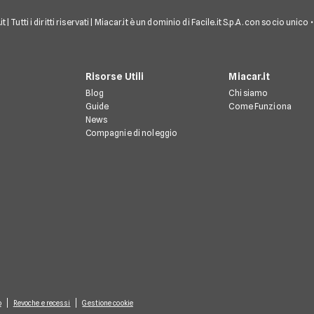
 | Tutti i diritti riservati | Miacar.it è un dominio di Facile.it S.p.A. con socio uni
Risorse Utili
Miacar.it
Blog
Chi siamo
Guide
Come Funziona
News
Compagnie di noleggio
o
Revoche e recessi
Gestione cookie