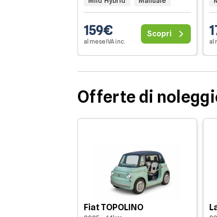
Mild Hybrid
Manuale
159€
1
Scopri
al mese IVA inc.
al 
Offerte di nolegg
Fiat TOPOLINO
L