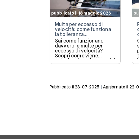
pubblicato il 18 maggio 2026
pu
Multa per eccesso di
velocità: come funziona
la tolleranza
dell'autovelox
Sai come funzionano
davvero le multe per
eccesso di velocità?
Scopri come viene
calcolata la tolleranza del
5% prevista dalla legge e
quali sono le sanzioni
aggiornate per il 2026 per
evitare brutte sorprese
alla guida.
Pubblicato il
23-07-2025
|
Aggiornato il
22-