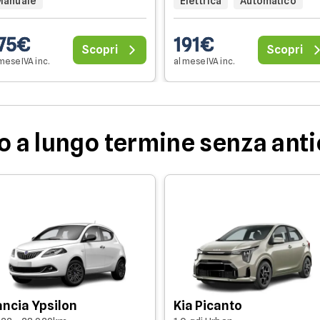
Manuale
Elettrica
Automatico
75€
191€
Scopri
Scopri
mese IVA inc.
al mese IVA inc.
io a lungo termine senza ant
ancia Ypsilon
Kia Picanto