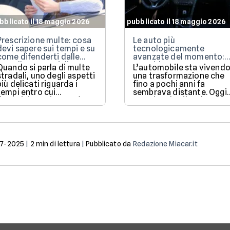
bblicato il 18 maggio 2026
pubblicato il 18 maggio 2026
Prescrizione multe: cosa
Le auto più
devi sapere sui tempi e su
tecnologicamente
come difenderti dalle
avanzate del momento:
cartelle esattoriali
AI, guida autonoma e
Quando si parla di multe
L’automobile sta vivend
software al centro
stradali, uno degli aspetti
una trasformazione che
dell’esperienza
più delicati riguarda i
fino a pochi anni fa
tempi entro cui
sembrava distante. Oggi
l’amministrazione può
non si parla più soltanto
notificare o riscuotere un
di motori, cavalli o
pagamento.
prestazioni tradizionali,
ma di sistemi digitali,
aggiornamenti continui e
intelligenza artificiale
07-2025
|
2
min di lettura
|
Pubblicato da
Redazione Miacar.it
integrata.