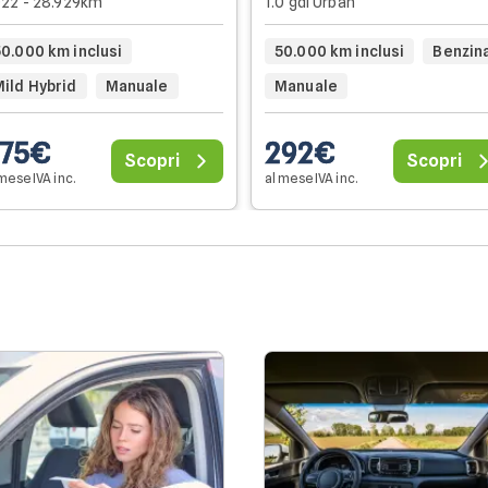
22 - 28.929km
1.0 gdi Urban
50.000 km inclusi
50.000 km inclusi
Benzin
Mild Hybrid
Manuale
Manuale
75€
292€
Scopri
Scopri
mese IVA inc.
al mese IVA inc.