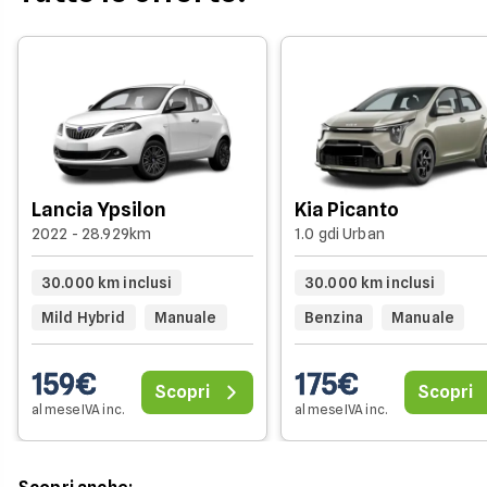
Lancia Ypsilon
Kia Picanto
2022 - 28.929km
1.0 gdi Urban
30.000 km inclusi
30.000 km inclusi
Mild Hybrid
Manuale
Benzina
Manuale
159€
175€
Scopri
Scopri
al mese IVA inc.
al mese IVA inc.