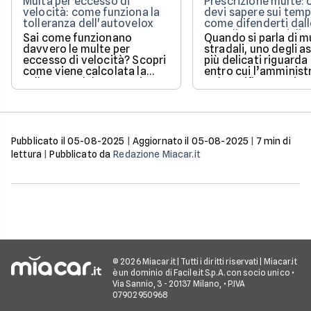
Multa per eccesso di
Prescrizione multe: 
velocità: come funziona la
devi sapere sui temp
tolleranza dell'autovelox
come difenderti dall
cartelle esattoriali
Sai come funzionano
Quando si parla di m
davvero le multe per
stradali, uno degli a
eccesso di velocità? Scopri
più delicati riguarda
come viene calcolata la
entro cui l’amminist
tolleranza del 5% prevista
può notificare o ris
dalla legge e quali sono le
un pagamento.
sanzioni aggiornate per il
2026 per evitare brutte
sorprese alla guida.
Pubblicato il
05-08-2025
|
Aggiornato il
05-08-2025
|
7
min di
lettura
|
Pubblicato da
Redazione Miacar.it
© 2026 Miacar.it | Tutti i diritti riservati | Miacar.it
è un dominio di Facile.it S.p.A. con socio unico •
Via Sannio, 3 - 20137 Milano, • P.IVA
07902950968