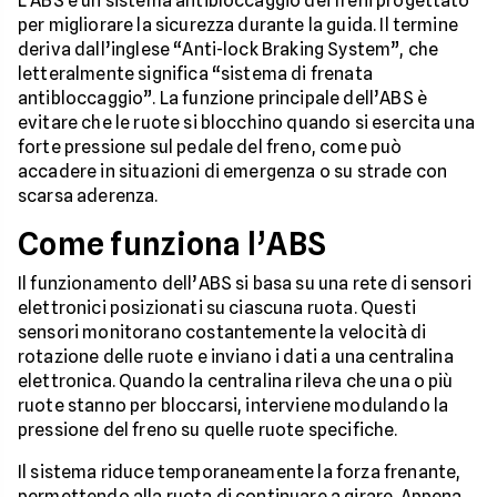
L’ABS è un sistema antibloccaggio dei freni progettato
per migliorare la sicurezza durante la guida. Il termine
deriva dall’inglese “Anti-lock Braking System”, che
letteralmente significa “sistema di frenata
antibloccaggio”. La funzione principale dell’ABS è
evitare che le ruote si blocchino quando si esercita una
forte pressione sul pedale del freno, come può
accadere in situazioni di emergenza o su strade con
scarsa aderenza.
Come funziona l’ABS
Il funzionamento dell’ABS si basa su una rete di sensori
elettronici posizionati su ciascuna ruota. Questi
sensori monitorano costantemente la velocità di
rotazione delle ruote e inviano i dati a una centralina
elettronica. Quando la centralina rileva che una o più
ruote stanno per bloccarsi, interviene modulando la
pressione del freno su quelle ruote specifiche.
Il sistema riduce temporaneamente la forza frenante,
permettendo alla ruota di continuare a girare. Appena