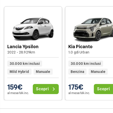
Lancia Ypsilon
Kia Picanto
2022 - 28.929km
1.0 gdi Urban
30.000 km inclusi
30.000 km inclusi
Mild Hybrid
Manuale
Benzina
Manuale
159€
175€
Scopri
Scopri
al mese IVA inc.
al mese IVA inc.